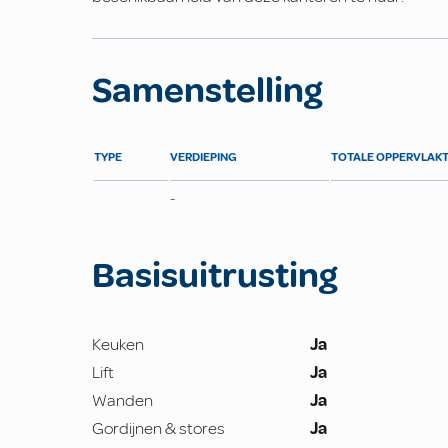
Samenstelling
TYPE
VERDIEPING
TOTALE OPPERVLAK
-
Basisuitrusting
Keuken
Ja
Lift
Ja
Wanden
Ja
Gordijnen & stores
Ja