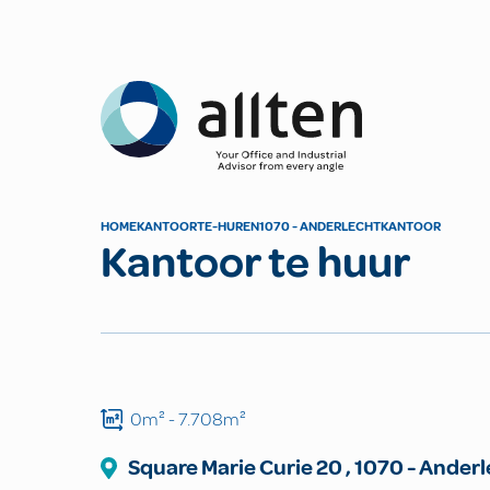
Allten
HOME
KANTOOR
TE-HUREN
1070 - ANDERLECHT
KANTOOR
Kantoor te huur
0m²
- 7.708m²
Square Marie Curie
20
,
1070
-
Anderl