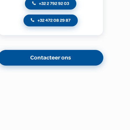
+32 2 792 92 03
+32 472 08 29 87
Contacteer ons