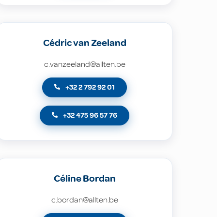
Cédric van Zeeland
c.vanzeeland@allten.be
+32 2 792 92 01
+32 475 96 57 76
Céline Bordan
c.bordan@allten.be