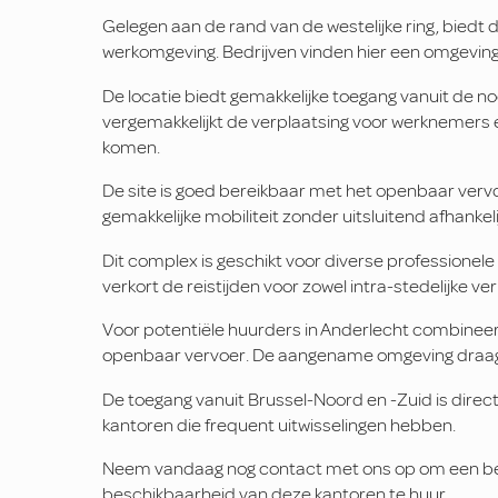
Gelegen aan de rand van de westelijke ring, bied
werkomgeving. Bedrijven vinden hier een omgeving di
De locatie biedt gemakkelijke toegang vanuit de noor
vergemakkelijkt de verplaatsing voor werknemers e
komen.
De site is goed bereikbaar met het openbaar vervo
gemakkelijke mobiliteit zonder uitsluitend afhankelij
Dit complex is geschikt voor diverse professionele 
verkort de reistijden voor zowel intra-stedelijke 
Voor potentiële huurders in Anderlecht combineer
openbaar vervoer. De aangename omgeving draagt b
De toegang vanuit Brussel-Noord en -Zuid is direct 
kantoren die frequent uitwisselingen hebben.
Neem vandaag nog contact met ons op om een bezi
beschikbaarheid van deze kantoren te huur.