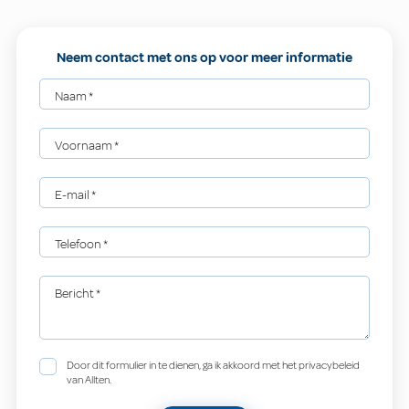
Neem contact met ons op voor meer informatie
Naam
*
Voornaam
*
E-mail
*
Telefoon
*
Bericht
*
Door dit formulier in te dienen, ga ik akkoord met het privacybeleid
van Allten.