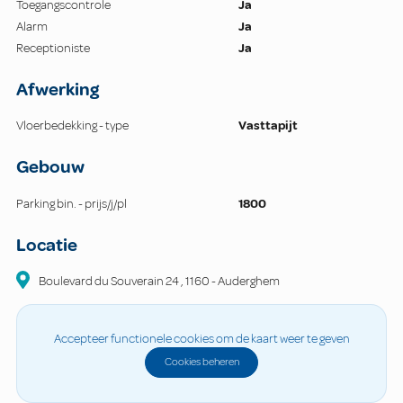
Toegangscontrole
Ja
Alarm
Ja
Receptioniste
Ja
Afwerking
Vloerbedekking - type
Vasttapijt
Gebouw
Parking bin. - prijs/j/pl
1800
Locatie
Boulevard du Souverain
24
,
1160
-
Auderghem
Accepteer functionele cookies om de kaart weer te geven
Cookies beheren