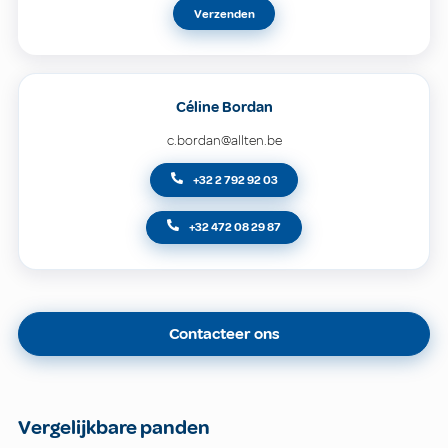
Verzenden
Céline Bordan
c.bordan@allten.be
+32 2 792 92 03
+32 472 08 29 87
Contacteer ons
Vergelijkbare panden