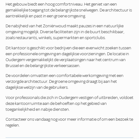
Het gebouw biedt een hoog comfortniveau. Het geniet van een
gemakkelijke toegang tot de belangrijkste snelwegen. De architectuur is
aantrekkelijk en past in een groene omgeving.
De nabijheid van het Zoniënwoud maakt pauzes in een natuurlijke
omgeving mogelijk. Diverse faciliteiten zijn in de buurt beschikbaar,
zoals restaurants, winkels, supermarkten en sportclubs.
Dit kantoor is geschikt voor bedrijven die een evenwicht zoeken tussen
een professionele omgeving en dagelijkse voorzieningen. De locatie in
Oudergem vergemakkelijkt de verplaatsingen naar het centrum van
Brussel en de belangrijkste verkeersassen.
De voordelen omvatten een comfortabele werkomgeving met een
verzorgde architectuur. De groene omgeving draagt bij aan het
dagelijkse welzijn van de gebruikers.
Voor professionals die zich in Oudergem vestigen of uitbreiden, voldoet
deze kantoorruimte aan de behoeften op het gebied van
toegankelijkheid en nabije diensten.
Contacteer ons vandaag nog voor meer informatie of om een bezoek te
regelen.