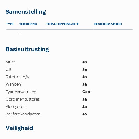
Samenstelling
TYPE
VERDIEPING
TOTALE OPPERVLAKTE
BESCHIKBAARHEID
-
Basisuitrusting
Airco
Ja
Lift
Ja
Toiletten M/V
Ja
Wanden
Ja
Type verwarming
Gas
Gordijnen & stores
Ja
Vloergoten
Ja
Perifere kabelgoten
Ja
Veiligheid