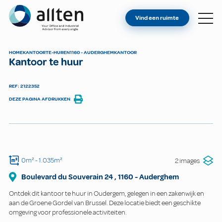
BENT U EIGENAAR?
Allten
Vind een ruimte
VIND EEN RUIMTE
OVER ONS
HOME
KANTOOR
TE-HUREN
1160 - AUDERGHEM
KANTOOR
Kantoor te huur
CONTACT
REF: 2122352
DEZE PAGINA AFDRUKKEN
0m²
- 1.035m²
2 images
Boulevard du Souverain
24
,
1160
-
Auderghem
Ontdek dit kantoor te huur in Oudergem, gelegen in een zakenwijk en
aan de Groene Gordel van Brussel. Deze locatie biedt een geschikte
omgeving voor professionele activiteiten.