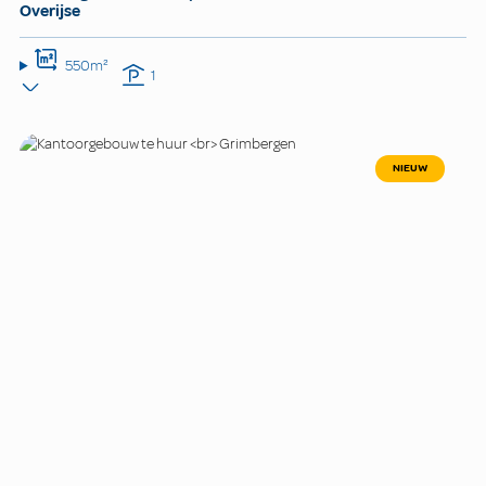
Overijse
550m²
1
NIEUW