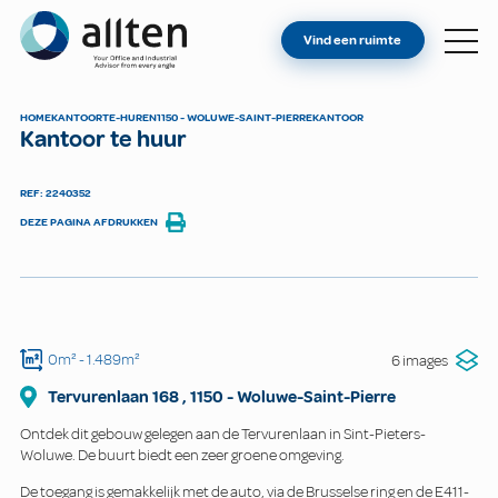
BENT U EIGENAAR?
Allten
Vind een ruimte
VIND EEN RUIMTE
OVER ONS
HOME
KANTOOR
TE-HUREN
1150 - WOLUWE-SAINT-PIERRE
KANTOOR
Kantoor te huur
CONTACT
REF: 2240352
DEZE PAGINA AFDRUKKEN
0m²
- 1.489m²
6 images
Tervurenlaan
168
,
1150
-
Woluwe-Saint-Pierre
Ontdek dit gebouw gelegen aan de Tervurenlaan in Sint-Pieters-
Woluwe. De buurt biedt een zeer groene omgeving.
De toegang is gemakkelijk met de auto, via de Brusselse ring en de E411-