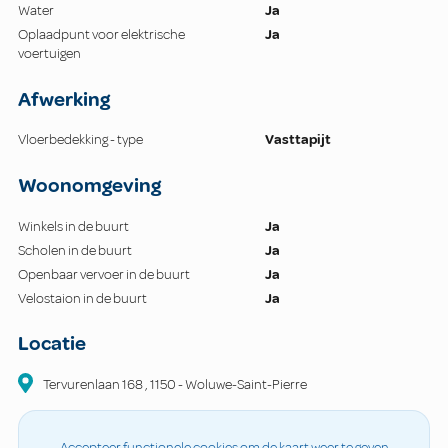
Water
Ja
Oplaadpunt voor elektrische
Ja
voertuigen
Afwerking
Vloerbedekking - type
Vasttapijt
Woonomgeving
Winkels in de buurt
Ja
Scholen in de buurt
Ja
Openbaar vervoer in de buurt
Ja
Velostaion in de buurt
Ja
Locatie
Tervurenlaan
168
,
1150
-
Woluwe-Saint-Pierre
Accepteer functionele cookies om de kaart weer te geven