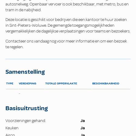
autosnelweg. Openbaar vervoer is ook beschikbaar, met metro, bus en
tram in de nabijheid.
Deze locatie is geschikt voor bedrijven die een kantoor te huur zoeken
in Sint-Pieters-Woluwe. De gemengde toegangsmogelijkheden
vergemakkelijken de dagelijkse verplaatsingen voor teams en bezoekers.
Contacteer ons vandaag nog voor meer informatie en om een bezoek
te regelen.
Samenstelling
TYPE
VERDIEPING
TOTALE OPPERVLAKTE
BESCHIKBAARHEID
-
Basisuitrusting
Voorzieningen gehand.
Ja
Keuken
Ja
Airco
Ja