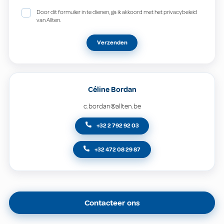
Door dit formulier in te dienen, ga ik akkoord met het privacybeleid
van Allten.
Verzenden
Céline Bordan
c.bordan@allten.be
+32 2 792 92 03
+32 472 08 29 87
Contacteer ons