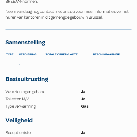
BREEAM-normen.
Neem vandaag nog contact met ons op voor meer informatie over het
huren van kantoren in dit gemengde gebouw in Brussel.
Samenstelling
TYPE
VERDIEPING
TOTALE OPPERVLAKTE
BESCHIKBAARHEID
-
Basisuitrusting
Voorzieningen gehand.
Ja
Toiletten M/V
Ja
Type verwarming
Gas
Veiligheid
Receptioniste
Ja