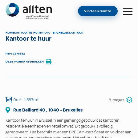
BENT U EIGENAAR?
Allten
Vind een ruimte
VIND EEN RUIMTE
OVER ONS
HOME
KANTOOR
TE-HUREN
1040 - BRUXELLES
KANTOOR
Kantoor te huur
CONTACT
REF: 2276352
DEZE PAGINA AFDRUKKEN
0m²
- 1.587m²
3 images
Rue Belliard 40
,
1040
-
Bruxelles
Kantoor te huur in Brussel in een gemengd gebouw dat kantoren,
residentiële eenheden en retail omvat. Dit gebouw is volledig
gerenoveerd. Het beschikt over een BREEAM-certificaat en voldoet aan
alle normen voor passieve gebouwen. Het gebouw biedt een