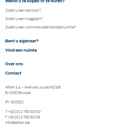
Wenst u te kopen of te huren?
Zoekt u een kantoor?
Zoekt u een magazijn?
Zoekt u een commerciële handelsruimte?
Bent u eigenaar?
Vind een ruimte
Over ons
Contact
Allten s.a. – Avenue Louise 162 b8
B-1050 Brussel
IPI: 502522
T
+32 (0) 2 792 92 00
F
+32 (0) 2 792 92 09
info@allten.be