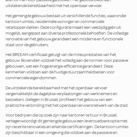
uitstekende bereikbaarheid met het openbaar vervoer.
Het gemengde gebouw bestaat uit verschillende functies, waaronder
kantoorruimtes, residentiële woningen en commerciële
retailoppervlakken. Deze configuratie maakt een veelzijdig gebruik
mogelijk, aangepast aan diverse professionele behoeften. De volledige
renovatie van het gebouw garandeert een moderne en functionele
staat voor de gebruikers.
Het BREEAM-certificaat getuigt van de milieuprestaties van het
gebouw. Bovendien voldoet het volledig aan de normen voor passieve
gebouwen, wat een hoge energie-efficiëntie garandeert. Deze
kenmerken voldoen aan de huidige duurzaamheidseisen voor
commerciële eigendommen.
De uitstekende bereikbaarheid met het openbaar vervoer
vergemakkelijkt de dagelijkse verplaatsingen van werknemers en
bezoekers. Gelegen in Brussel, profiteert het gebouw van een
praktische verbinding met het openbaarvervoersnetwerk van de stad.
Voor bedrijven die op zoek zijn naar kantoren te huur in Brussel,
vertegenwoordigt dit gemengde gebouw een levensvatbare optie met
zijn recente renovaties en erkende certificeringen. De kantoorruimtes
zijn beschikbaar in een omgeving die voldoet aan de passieve en