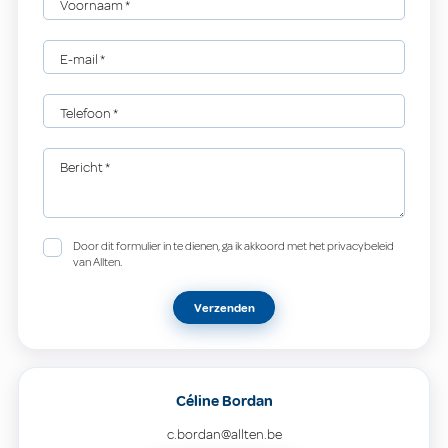
Voornaam
*
E-mail
*
Telefoon
*
Bericht
*
Door dit formulier in te dienen, ga ik akkoord met het privacybeleid
van Allten.
Verzenden
Céline Bordan
c.bordan@allten.be