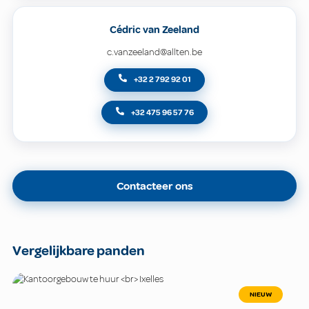
Cédric van Zeeland
c.vanzeeland@allten.be
+32 2 792 92 01
+32 475 96 57 76
Contacteer ons
Vergelijkbare panden
NIEUW