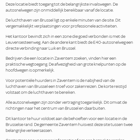
Deze locatie biedt toegang tot de belangrijkste invalswegen. De
autosnelwegen zijn onmiddellijk bereikbaar vanaf de locatie.
De luchthaven van Brussel ligt op enkele minuten van de site. Dit
vergemakkelijkt verplaatsingen voor professionele activiteiten.
Het kantoor bevindt zich in een zone die goed verbonden is met de
Leuvensesteenweg. Aan de andere kant biedt de E40-autosnelweg een
directe verbinding naar Luik en Brussel.
Bedrijven die een locatie in Zaventem zoeken, vinden hier een
praktische wegtoegang. De afwezigheid van grote knelpunten op de
hoofdwegen is opmerkelijk.
Voor potentiële huurders in Zaventem is de nabijheid van de
luchthaven van Brussel een troef voor zakenreizen. De korte reistijd
volstaat om de luchthaven te bereiken.
Alle autosnelwegen zijn zonder vertraging toegankelijk. Dit omvat de
richtingen naar het centrum van Brussel en daarbuiten.
Dit kantoor te huur voldoet aan de behoeften voor een locatie in de
Brusselse rand. De gemeente Zaventem huisvest deze site tussen twee
belangrijke verkeersassen.