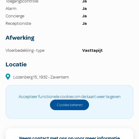
Toegangscontrole
Ja
Alarm
Ja
Concierge
Ja
Receptioniste
Ja
Afwerking
Vloerbedekking - type
Vasttapijt
Locatie
Lozenberg
15
,
1932
-
Zaventem
Accepteer functionele cookies om de kaart weer te geven
Cookies beheren
Neem contact met ons op voor meer informatie