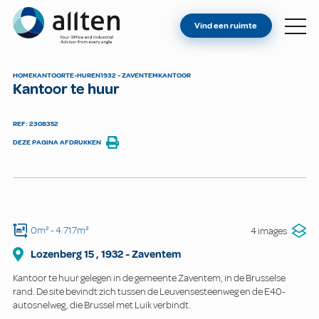
BENT U EIGENAAR?
Allten
Vind een ruimte
VIND EEN RUIMTE
OVER ONS
HOME
KANTOOR
TE-HUREN
1932 - ZAVENTEM
KANTOOR
Kantoor te huur
CONTACT
REF: 2308352
DEZE PAGINA AFDRUKKEN
0m²
- 4.717m²
4 images
Lozenberg
15
,
1932
-
Zaventem
Kantoor te huur gelegen in de gemeente Zaventem, in de Brusselse
rand. De site bevindt zich tussen de Leuvensesteenweg en de E40-
autosnelweg, die Brussel met Luik verbindt.