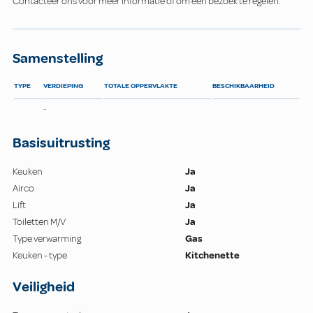
Contacteer ons voor meer informatie of om een bezoek te regelen.
Samenstelling
TYPE
VERDIEPING
TOTALE OPPERVLAKTE
BESCHIKBAARHEID
-
Basisuitrusting
Keuken
Ja
Airco
Ja
Lift
Ja
Toiletten M/V
Ja
Type verwarming
Gas
Keuken - type
Kitchenette
Veiligheid