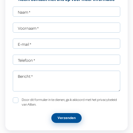
Naam
*
Voornaam
*
E-mail
*
Telefoon
*
Bericht
*
Door dit formulier in te dienen, ga ik akkoord met het privacybeleid
van Allten.
Verzenden