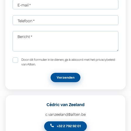
E-mail
*
Telefoon
*
Bericht
*
Door dit formulier in te dienen, ga ik akkoord met het privacybeleid
van Allten.
Verzenden
Cédric van Zeeland
c.vanzeeland@allten.be
+32 2 792 92 01