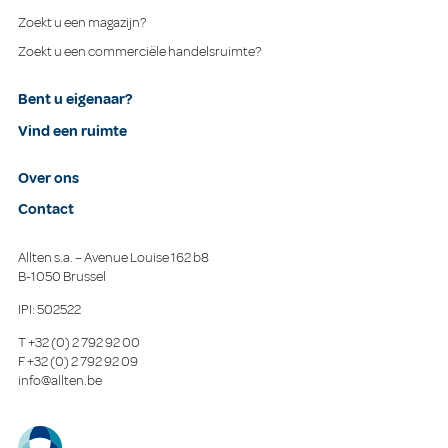
Zoekt u een magazijn?
Zoekt u een commerciële handelsruimte?
Bent u eigenaar?
Vind een ruimte
Over ons
Contact
Allten s.a. – Avenue Louise 162 b8
B-1050 Brussel
IPI: 502522
T
+32 (0) 2 792 92 00
F
+32 (0) 2 792 92 09
info@allten.be