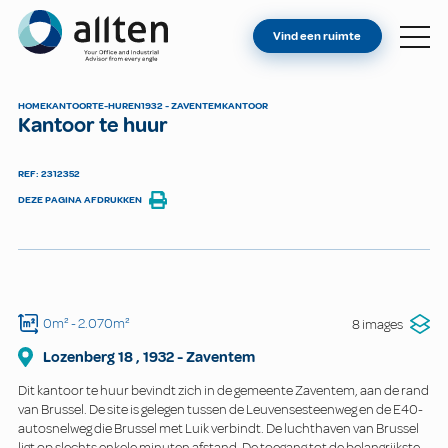
BENT U EIGENAAR?
Allten
Vind een ruimte
VIND EEN RUIMTE
OVER ONS
HOME
KANTOOR
TE-HUREN
1932 - ZAVENTEM
KANTOOR
Kantoor te huur
CONTACT
REF: 2312352
DEZE PAGINA AFDRUKKEN
0m²
- 2.070m²
8 images
Lozenberg
18
,
1932
-
Zaventem
Dit kantoor te huur bevindt zich in de gemeente Zaventem, aan de rand
van Brussel. De site is gelegen tussen de Leuvensesteenweg en de E40-
autosnelweg die Brussel met Luik verbindt. De luchthaven van Brussel
ligt op slechts enkele minuten afstand. De toegang tot de belangrijkste