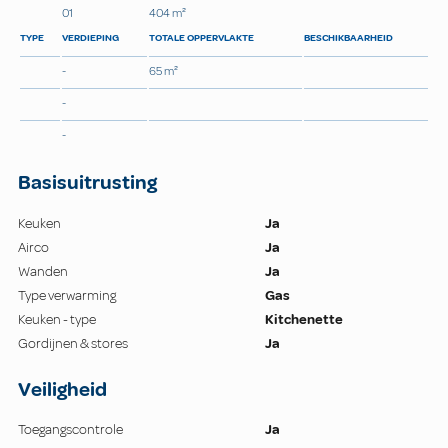
01
404 m²
TYPE
VERDIEPING
TOTALE OPPERVLAKTE
BESCHIKBAARHEID
-
65 m²
-
-
Basisuitrusting
Keuken
Ja
Airco
Ja
Wanden
Ja
Type verwarming
Gas
Keuken - type
Kitchenette
Gordijnen & stores
Ja
Veiligheid
Toegangscontrole
Ja