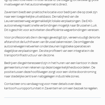
invalswegen en het autosnelwegennet is direct.
Zaventem biedt een praktische locatie voor bedrijven die op zoek zijn
naar een toegankelijke uitvalsbasis. De nabijheid van de
Leuvensesteenweg vergemakkelijkt lokale verplaatsingen. De E40-
autosnelweg maakt snelle verbindingen mogelijk naar Brussel en Luik.
Dit is geschikt voor activiteiten die efficiënte wegverbindingen vereisen.
Voor professionals die in de regio gevestigd zijn, vereenvoudigt de korte
afstand tot de luchthaven van Brussel zakenreizen. De omliggende
autosnelwegennetwerken ondersteunen logistieke operaties en
dagelijkse verplaatsingen. De site profiteert van een integratie in de
transportinfrastructuur van de zone.
Bedrijven die geïnteresseerd zijn in het huren van een kantoor in deze
gemeente kunnen rekenen op deze toegankelijkheidsvoordelen. De
positie tussen deze hoofdwegen zorgt voor een vlotte doorstroming
naar stedelijke centra en nabijgelegen industriële zones.
Contacteer ons vandaag nog voor meer details over deze
kantoorhuuropportuniteit in Zaventem en om een bezoek te regelen.