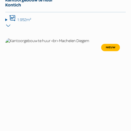
Kantoorgebouw te huur
Kontich
1.952m²
NIEUW