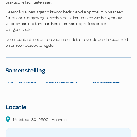
praktische faciliteiten aan.
De Mot à Malines is geschikt voor bedrijven die op zoek zijn naar een
functionele omgeving in Mechelen. De kenmerken van het gebouw
voldoen aan de standaardvereisten van de professionele
vastgoedsector.
Neem contact met ons op voor meer details over de beschikbaarheid
en om een bezoek te regelen.
Samenstelling
TYPE
VERDIEPING
TOTALE OPPERVLAKTE
BESCHIKBAARHEID
-
Locatie
Motstraat
30
,
2800
-
Mechelen