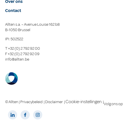
Over ons
Contact
Allten s.a. – Avenue Louise 162 b8
B-1050 Brussel
IPI: 502522
T
+32 (0) 2 792 92 00
F
+32 (0) 2 792 92 09
info@allten.be
Cookie-instellingen
© Allten |
Privacybeleid
|
Disclaimer
|
|
Volg ons op