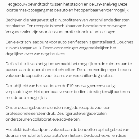
Het gebouw bevindt zich tussen het station en de E19-snelweg. Deze
locatie maakt toegang met de auto en het openbaar vervoer mogelijk.
Bedrijven die hier gevestigd zijn, profiteren van verschillende diensten
ter plaatse. Een receptie is beschikbaar om bezoekers te ontvangen.
Vergaderzalen zijn voorzien voor professionele uitwisselingen.
Een elektrisch laadpunt voor auto's en fietsen is geïnstalleerd. Douches
zijn ook toegankelijk. Deze voorzieningen vergemakkelijken het
dagelijkse leven van de gebruikers.
De flexibiliteit van het gebouw maakt het mogelijk om de ruimtes aan te
passen aan de operationele behoeften. De ruime verdiepingen bieden
voldoende capaciteit voor teams van verschillende groottes.
De nabijheid van het station en de E19-snelweg vereenvoudigt
verplaatsingen. Het openbaar vervoer bedient de site, terwijl parkeren
met de auto mogelijk is.
Onder de aangeboden diensten zorgt de receptie voor een
professionele eerste indruk. De uitgeruste vergaderzalen
ondersteunen collaboratieve activiteiten.
Het elektrische laadpunt voldoet aan de behoeften op het gebied van
duurzame mobiliteit voor auto's en fietsen. De douches vullen deze