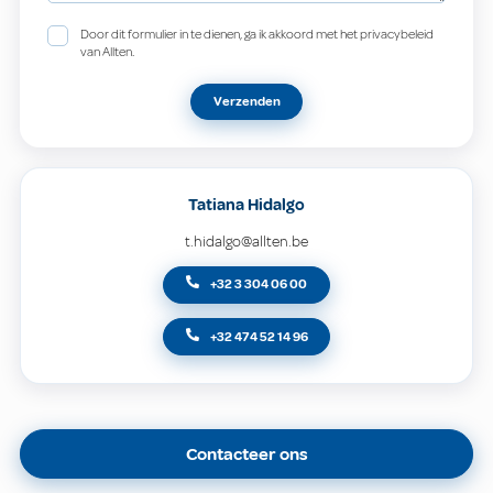
Door dit formulier in te dienen, ga ik akkoord met het privacybeleid
van Allten.
Verzenden
Tatiana Hidalgo
t.hidalgo@allten.be
+32 3 304 06 00
+32 474 52 14 96
Contacteer ons