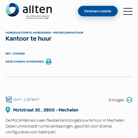
BENT U EIGENAAR?
Allten
Vind een ruimte
VIND EEN RUIMTE
OVER ONS
HOME
KANTOOR
TE-HUREN
2800 - MECHELEN
KANTOOR
Kantoor te huur
CONTACT
REF: 2736352
DEZE PAGINA AFDRUKKEN
0m²
- 2.879m²
9 images
Motstraat
30
,
2800
-
Mechelen
De Mot à Malines is een flexibel kantoorgebouw te huur in Mechelen.
Deze ruimte biedt ruime verdiepingen, geschikt voor diverse
configuraties voor bedrijven.