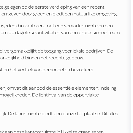
te gelegen op de eerste verdieping van een recent
 omgeven door groen en biedt een natuurlijke omgeving.
is ingedeeld in kantoren, met een vergaderruimte en een
 om de dagelijkse activiteiten van een professioneel team
d, vergemakkelijkt de toegang voor lokale bedrijven. De
gankelijkheid binnen het recente gebouw.
t en het vertrek van personeel en bezoekers
ken, omvat dit aanbod de essentiële elementen: indeling
mogelijkheden. De lichtinval van de oppervlakte
k. De lunchruimte biedt een pauze ter plaatse. Dit alles
k aan deze kantoorruimte in Ukkel te organiseren.