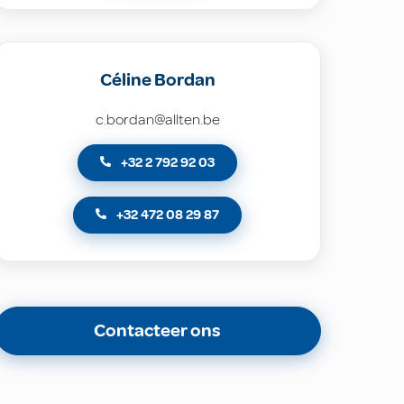
Céline Bordan
c.bordan@allten.be
+32 2 792 92 03
+32 472 08 29 87
Contacteer ons