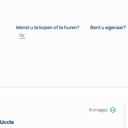
Wenst u te kopen of te huren?
Bent u eigenaar?
NL
6 images
Uccle