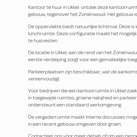
Kantoor te huur in Ukkel: ontdek deze kantoorruim
gebouw, tegenover het Zoniënwoud. Het gebouw is
De oppervlakte biedt natuurlijke lichtinval. Deze 
lunchruimte. Deze configuratie maakt het mogelijk
te huisvesten.
De locatie in Ukkel, aan de rand van het Zoniënwou
eerste verdieping zorgt voor een gemakkelijke toe
Parkeerplaatsen zijn beschikbaar, wat de aankoms
vereenvoudigt.
Voor bedrijven die een kantoorruimte in Ukkel zoe
in toegewijde ruimtes, groene nabijheid en parkeer
ondersteunt een standaard werkomgeving.
De vergaderruimte maakt interne discussies mogelij
in een recent gebouw omgeven door groen.
Contacteer ons voor meer details of om een bezoe