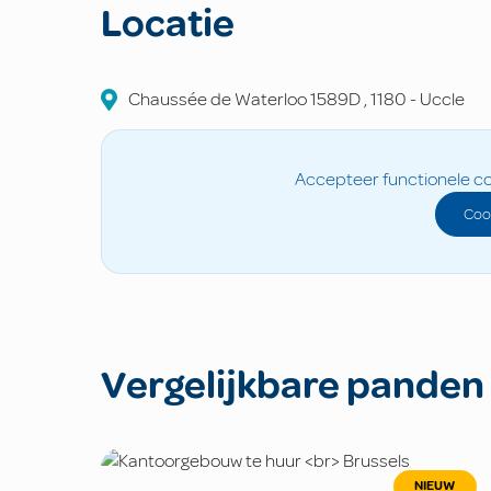
Locatie
Chaussée de Waterloo
1589D
,
1180
-
Uccle
Accepteer functionele co
Coo
Vergelijkbare panden
NIEUW