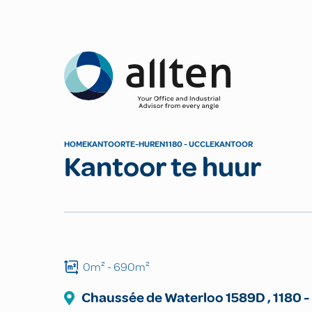
Allten
HOME
KANTOOR
TE-HUREN
1180 - UCCLE
KANTOOR
Kantoor te huur
0m²
- 690m²
Chaussée de Waterloo
1589D
,
1180
-