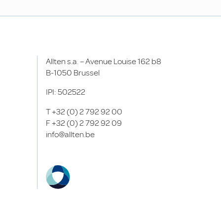
Allten s.a. – Avenue Louise 162 b8
B-1050 Brussel
IPI: 502522
T
+32 (0) 2 792 92 00
F
+32 (0) 2 792 92 09
info@allten.be