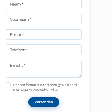
Naam
*
Voornaam
*
E-mail
*
Telefoon
*
Bericht
*
Door dit formulier in te dienen, ga ik akkoord
met het privacybeleid van Allten.
Verzenden