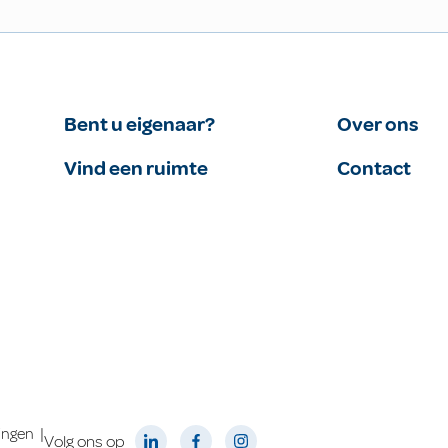
Bent u eigenaar?
Over ons
Vind een ruimte
Contact
|
lingen
Volg ons op