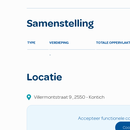
Samenstelling
TYPE
VERDIEPING
TOTALE OPPERVLAK
-
Locatie
Villermontstraat 9
,
2550
-
Kontich
Accepteer functionele co
Coo