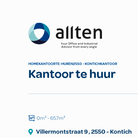
Allten
HOME
KANTOOR
TE-HUREN
2550 - KONTICH
KANTOOR
Kantoor te huur
0m²
- 657m²
Villermontstraat 9
,
2550
-
Kontich