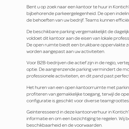
Bent u op zoek naar een kantoor te huur in Konti
bijbehorende parkeergelegenheid. De open indeling
de behoeften van uw bedrijf. Teams kunnen effic
De beschikbare parking vergemakkelijkt de dageli
voldoet dit kantoor aan de eisen van lokale profess
De open ruimte biedt een bruikbare oppervlakte 
worden aangepast aan uw activiteiten.
Voor B2B-bedrijven die actief zijn in de regio, ve
optie. De aangrenzende parking vermindert de mobi
professionele activiteiten, en dit pand past perfect
Het huren van een open kantoorruimte met parkin
profiteren van gemakkelijke toegang, terwijl de ope
configuratie is geschikt voor diverse teamgroottes
Geïnteresseerd in deze kantoorverhuur in Konti
informatie en om een bezichtiging te regelen. Wij
beschikbaarheid en de voorwaarden.