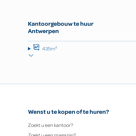
Kantoorgebouw te huur
Antwerpen
435m²
Wenst u te kopen of te huren?
Zoekt u een kantoor?
Zoekt u een magazijn?