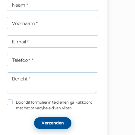
Naam
*
Voornaam
*
E-mail
*
Telefoon
*
Bericht
*
Door dit formulier in te dienen, ga ik akkoord
met het privacybeleid van Allten.
Verzenden