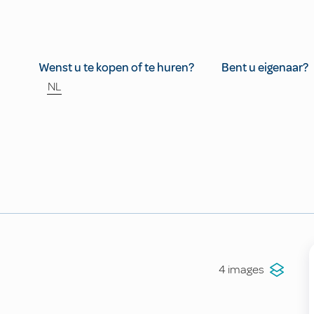
Wenst u te kopen of te huren?
Bent u eigenaar?
NL
4 images