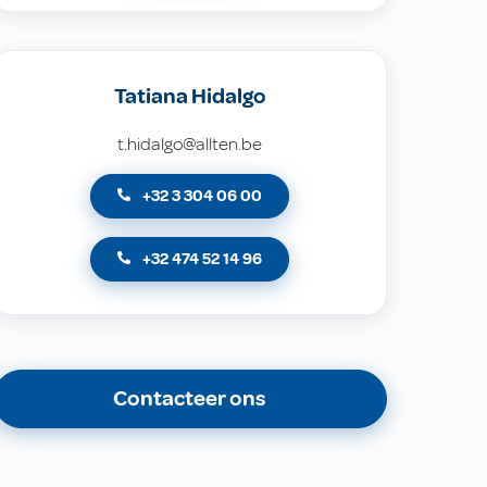
Tatiana Hidalgo
t.hidalgo@allten.be
+32 3 304 06 00
+32 474 52 14 96
Contacteer ons