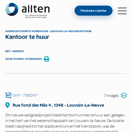
BENT U EIGENAAR?
Allten
Vind een ruimte
VIND EEN RUIMTE
OVER ONS
HOME
KANTOOR
TE-HUREN
1348 - LOUVAIN-LA-NEUVE
KANTOOR
Kantoor te huur
CONTACT
REF: 4909572
DEZE PAGINA AFDRUKKEN
0m²
- 7.950m²
7 images
Rue fond des Més
4
,
1348
-
Louvain-La-Neuve
Dit nieuwe vastgoedproject biedt kantoorruimtes te huur aan, gelegen
in het hart van het wetenschapspark van Louvain-la-Neuve. De locatie
biedt nabijheid tot het stadscentrum en het treinstation, wat de
toegankelijkheid voor gebruikers en hun bezoekers vergemakkelijkt.