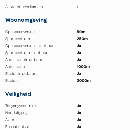
Aantal douchekamers
1
Woonomgeving
Openbaar vervoer
50m
Sportcentrum
250m
Openbaar vervoer in de buurt
Ja
Sportcentrum in de buurt
Ja
Autostrade in de buurt
Ja
Autostrade
1000m
Station in de buurt
Ja
Station
2000m
Veiligheid
Toegangscontrole
Ja
Nooduitgang
Ja
Alarm
Ja
Receptioniste
Ja