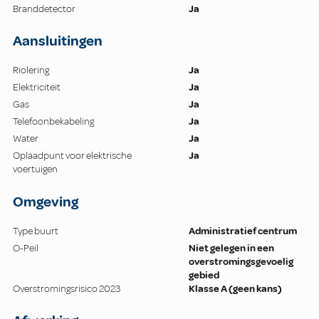
Branddetector
Ja
Aansluitingen
Riolering
Ja
Elektriciteit
Ja
Gas
Ja
Telefoonbekabeling
Ja
Water
Ja
Oplaadpunt voor elektrische
Ja
voertuigen
Omgeving
Type buurt
Administratief centrum
O-Peil
Niet gelegen in een
overstromingsgevoelig
gebied
Overstromingsrisico 2023
Klasse A (geen kans)