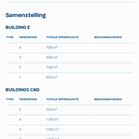
Samenstelling
BUILDING E
TYPE
VERDIEPING
TOTALE OPPERVLAKTE
BESCHIKBAARHEID
4
708 m²
3
696 m²
2
708 m²
1
693 m²
BUILDINGS C&D
TYPE
VERDIEPING
TOTALE OPPERVLAKTE
BESCHIKBAARHEID
5
303 m²
4
1.016 m²
3
1.016 m²