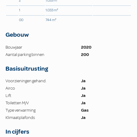
2
1.033 m²
1
1.033 m²
00
744 m²
Gebouw
Bouwjaar
2020
Aantal parking binnen
200
Basisuitrusting
Voorzieningen gehand.
Ja
Airco
Ja
Lift
Ja
Toiletten M/V
Ja
Type verwarming
Gas
Klimaatplafonds
Ja
In cijfers