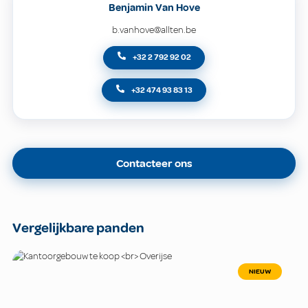
Benjamin Van Hove
b.vanhove@allten.be
+32 2 792 92 02
+32 474 93 83 13
Contacteer ons
Vergelijkbare panden
NIEUW