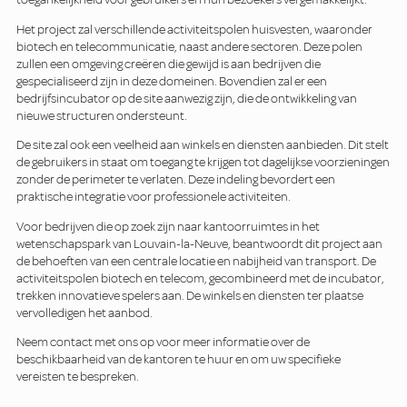
Het project zal verschillende activiteitspolen huisvesten, waaronder
biotech en telecommunicatie, naast andere sectoren. Deze polen
zullen een omgeving creëren die gewijd is aan bedrijven die
gespecialiseerd zijn in deze domeinen. Bovendien zal er een
bedrijfsincubator op de site aanwezig zijn, die de ontwikkeling van
nieuwe structuren ondersteunt.
De site zal ook een veelheid aan winkels en diensten aanbieden. Dit stelt
de gebruikers in staat om toegang te krijgen tot dagelijkse voorzieningen
zonder de perimeter te verlaten. Deze indeling bevordert een
praktische integratie voor professionele activiteiten.
Voor bedrijven die op zoek zijn naar kantoorruimtes in het
wetenschapspark van Louvain-la-Neuve, beantwoordt dit project aan
de behoeften van een centrale locatie en nabijheid van transport. De
activiteitspolen biotech en telecom, gecombineerd met de incubator,
trekken innovatieve spelers aan. De winkels en diensten ter plaatse
vervolledigen het aanbod.
Neem contact met ons op voor meer informatie over de
beschikbaarheid van de kantoren te huur en om uw specifieke
vereisten te bespreken.