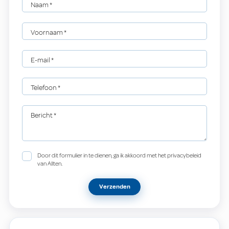
Naam
*
Voornaam
*
E-mail
*
Telefoon
*
Bericht
*
Door dit formulier in te dienen, ga ik akkoord met het privacybeleid
van Allten.
Verzenden