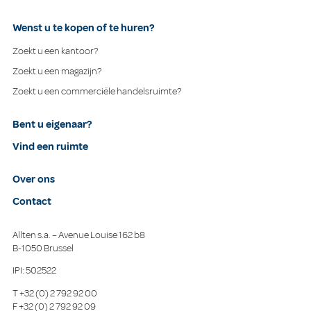
Wenst u te kopen of te huren?
Zoekt u een kantoor?
Zoekt u een magazijn?
Zoekt u een commerciële handelsruimte?
Bent u eigenaar?
Vind een ruimte
Over ons
Contact
Allten s.a. – Avenue Louise 162 b8
B-1050 Brussel
IPI: 502522
T
+32 (0) 2 792 92 00
F
+32 (0) 2 792 92 09