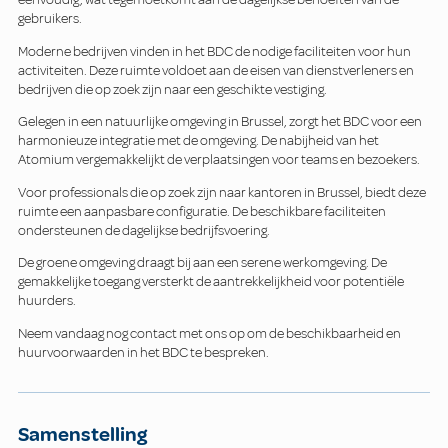
gebruikers.
Moderne bedrijven vinden in het BDC de nodige faciliteiten voor hun
activiteiten. Deze ruimte voldoet aan de eisen van dienstverleners en
bedrijven die op zoek zijn naar een geschikte vestiging.
Gelegen in een natuurlijke omgeving in Brussel, zorgt het BDC voor een
harmonieuze integratie met de omgeving. De nabijheid van het
Atomium vergemakkelijkt de verplaatsingen voor teams en bezoekers.
Voor professionals die op zoek zijn naar kantoren in Brussel, biedt deze
ruimte een aanpasbare configuratie. De beschikbare faciliteiten
ondersteunen de dagelijkse bedrijfsvoering.
De groene omgeving draagt bij aan een serene werkomgeving. De
gemakkelijke toegang versterkt de aantrekkelijkheid voor potentiële
huurders.
Neem vandaag nog contact met ons op om de beschikbaarheid en
huurvoorwaarden in het BDC te bespreken.
Samenstelling