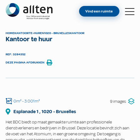
BENT U EIGENAAR?
Allten
Vind een ruimte
VIND EEN RUIMTE
OVER ONS
HOME
KANTOOR
TE-HUREN
1020 - BRUXELLES
KANTOOR
Kantoor te huur
CONTACT
REF: 3284352
DEZE PAGINA AFDRUKKEN
0m²
- 3.001m²
9 images
Esplanade
1
,
1020
-
Bruxelles
Het BDC biedt op maat gemaakte ruimte aan professionele
dienstverleners en bedrijven in Brussel. Deze locatie bevindt zich aan
de voet van het Atomium, in een groene omgeving. De toegang is
eenvoudig, wat tegemoetkomt aan de dagelijkse behoeften van de