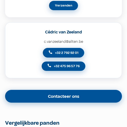
Verzenden
Cédric van Zeeland
c.vanzeeland@allten.be
+32 2 792 92 01
+32 475 96 57 76
Contacteer ons
Vergelijkbare panden