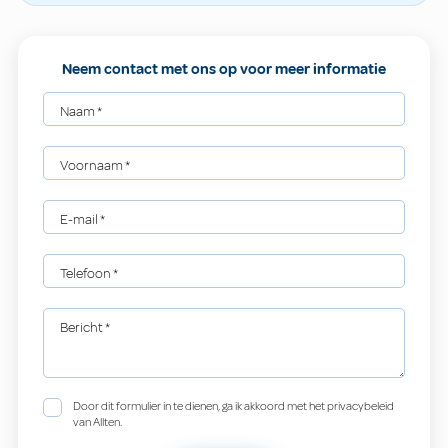
Neem contact met ons op voor meer informatie
Naam
*
Voornaam
*
E-mail
*
Telefoon
*
Bericht
*
Door dit formulier in te dienen, ga ik akkoord met het privacybeleid
van Allten.