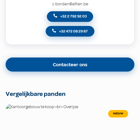
c.bordan@allten.be
+32 2 792 92 03
+32 472 08 29 87
Contacteer ons
Vergelijkbare panden
NIEUW