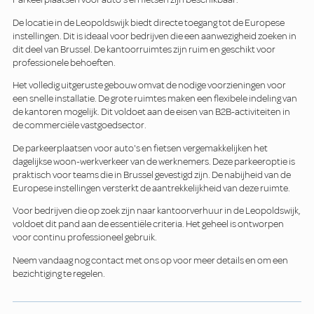
De locatie in de Leopoldswijk biedt directe toegang tot de Europese
instellingen. Dit is ideaal voor bedrijven die een aanwezigheid zoeken in
dit deel van Brussel. De kantoorruimtes zijn ruim en geschikt voor
professionele behoeften.
Het volledig uitgeruste gebouw omvat de nodige voorzieningen voor
een snelle installatie. De grote ruimtes maken een flexibele indeling van
de kantoren mogelijk. Dit voldoet aan de eisen van B2B-activiteiten in
de commerciële vastgoedsector.
De parkeerplaatsen voor auto's en fietsen vergemakkelijken het
dagelijkse woon-werkverkeer van de werknemers. Deze parkeeroptie is
praktisch voor teams die in Brussel gevestigd zijn. De nabijheid van de
Europese instellingen versterkt de aantrekkelijkheid van deze ruimte.
Voor bedrijven die op zoek zijn naar kantoorverhuur in de Leopoldswijk,
voldoet dit pand aan de essentiële criteria. Het geheel is ontworpen
voor continu professioneel gebruik.
Neem vandaag nog contact met ons op voor meer details en om een
bezichtiging te regelen.