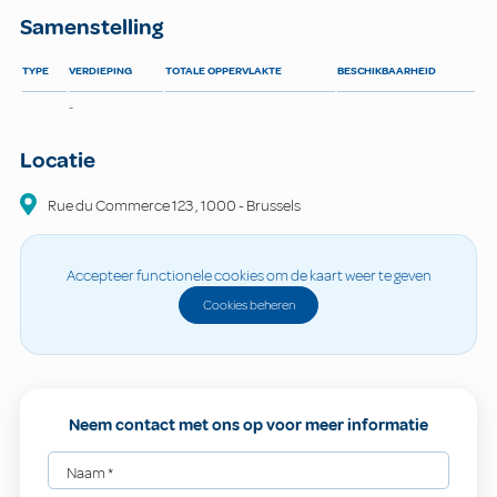
Samenstelling
TYPE
VERDIEPING
TOTALE OPPERVLAKTE
BESCHIKBAARHEID
-
Locatie
Rue du Commerce
123
,
1000
-
Brussels
Accepteer functionele cookies om de kaart weer te geven
Cookies beheren
Neem contact met ons op voor meer informatie
Naam
*