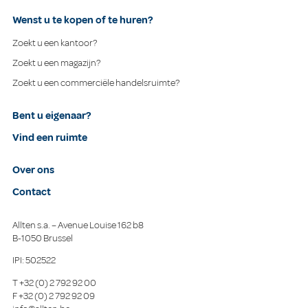
Wenst u te kopen of te huren?
Zoekt u een kantoor?
Zoekt u een magazijn?
Zoekt u een commerciële handelsruimte?
Bent u eigenaar?
Vind een ruimte
Over ons
Contact
Allten s.a. – Avenue Louise 162 b8
B-1050 Brussel
IPI: 502522
T
+32 (0) 2 792 92 00
F
+32 (0) 2 792 92 09