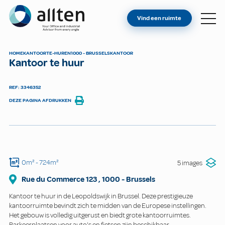
BENT U EIGENAAR?
Allten
Vind een ruimte
VIND EEN RUIMTE
OVER ONS
HOME
KANTOOR
TE-HUREN
1000 - BRUSSELS
KANTOOR
Kantoor te huur
CONTACT
REF: 3346352
DEZE PAGINA AFDRUKKEN
0m²
- 724m²
5 images
Rue du Commerce
123
,
1000
-
Brussels
Kantoor te huur in de Leopoldswijk in Brussel. Deze prestigieuze
kantoorruimte bevindt zich te midden van de Europese instellingen.
Het gebouw is volledig uitgerust en biedt grote kantoorruimtes.
Parkeerplaatsen voor auto's en fietsen zijn beschikbaar.