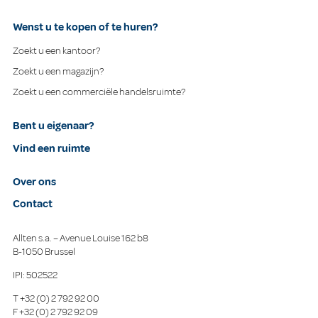
Wenst u te kopen of te huren?
Zoekt u een kantoor?
Zoekt u een magazijn?
Zoekt u een commerciële handelsruimte?
Bent u eigenaar?
Vind een ruimte
Over ons
Contact
Allten s.a. – Avenue Louise 162 b8
B-1050 Brussel
IPI: 502522
T
+32 (0) 2 792 92 00
F
+32 (0) 2 792 92 09