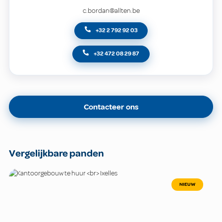
c.bordan@allten.be
+32 2 792 92 03
+32 472 08 29 87
Contacteer ons
Vergelijkbare panden
NIEUW