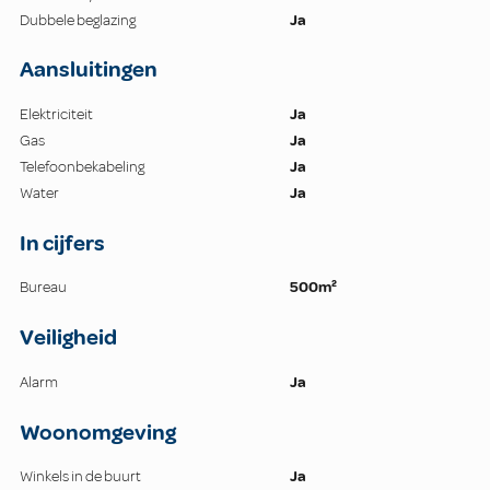
Dubbele beglazing
Ja
Aansluitingen
Elektriciteit
Ja
Gas
Ja
Telefoonbekabeling
Ja
Water
Ja
In cijfers
Bureau
500m²
Veiligheid
Alarm
Ja
Woonomgeving
Winkels in de buurt
Ja