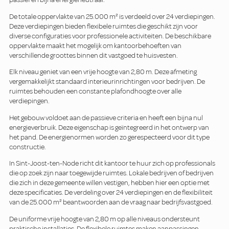
De totale oppervlakte van 25.000 m² is verdeeld over 24 verdiepingen.
Deze verdiepingen bieden flexibele ruimtes die geschikt zijn voor
diverse configuraties voor professionele activiteiten. De beschikbare
oppervlakte maakt het mogelijk om kantoorbehoeften van
verschillende groottes binnen dit vastgoed te huisvesten.
Elk niveau geniet van een vrije hoogte van 2,80 m. Deze afmeting
vergemakkelijkt standaard interieurinrichtingen voor bedrijven. De
ruimtes behouden een constante plafondhoogte over alle
verdiepingen.
Het gebouw voldoet aan de passieve criteria en heeft een bijna nul
energieverbruik. Deze eigenschap is geïntegreerd in het ontwerp van
het pand. De energienormen worden zo gerespecteerd voor dit type
constructie.
In Sint-Joost-ten-Node richt dit kantoor te huur zich op professionals
die op zoek zijn naar toegewijde ruimtes. Lokale bedrijven of bedrijven
die zich in deze gemeente willen vestigen, hebben hier een optie met
deze specificaties. De verdeling over 24 verdiepingen en de flexibiliteit
van de 25.000 m² beantwoorden aan de vraag naar bedrijfsvastgoed.
De uniforme vrije hoogte van 2,80 m op alle niveaus ondersteunt
praktische installaties. De flexibele ruimtes maken aanpassingen