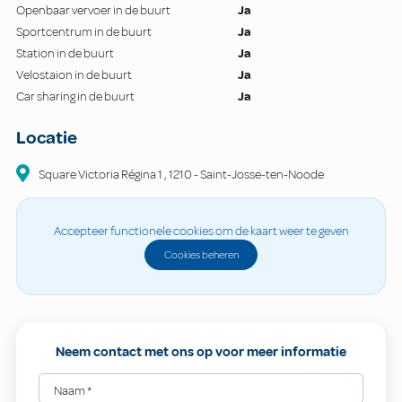
Openbaar vervoer in de buurt
Ja
Sportcentrum in de buurt
Ja
Station in de buurt
Ja
Velostaion in de buurt
Ja
Car sharing in de buurt
Ja
Locatie
Square Victoria Régina
1
,
1210
-
Saint-Josse-ten-Noode
Accepteer functionele cookies om de kaart weer te geven
Cookies beheren
Neem contact met ons op voor meer informatie
Naam
*