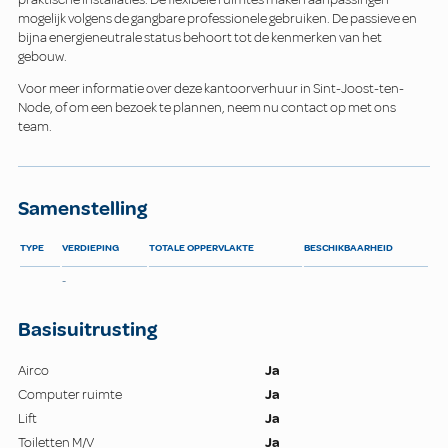
mogelijk volgens de gangbare professionele gebruiken. De passieve en
bijna energieneutrale status behoort tot de kenmerken van het
gebouw.
Voor meer informatie over deze kantoorverhuur in Sint-Joost-ten-
Node, of om een bezoek te plannen, neem nu contact op met ons
team.
Samenstelling
TYPE
VERDIEPING
TOTALE OPPERVLAKTE
BESCHIKBAARHEID
-
Basisuitrusting
Airco
Ja
Computer ruimte
Ja
Lift
Ja
Toiletten M/V
Ja