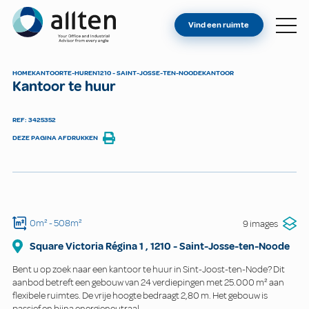
BENT U EIGENAAR?
Allten
Vind een ruimte
VIND EEN RUIMTE
OVER ONS
HOME
KANTOOR
TE-HUREN
1210 - SAINT-JOSSE-TEN-NOODE
KANTOOR
Kantoor te huur
CONTACT
REF: 3425352
DEZE PAGINA AFDRUKKEN
0m²
- 508m²
9 images
Square Victoria Régina
1
,
1210
-
Saint-Josse-ten-Noode
Bent u op zoek naar een kantoor te huur in Sint-Joost-ten-Node? Dit
aanbod betreft een gebouw van 24 verdiepingen met 25.000 m² aan
flexibele ruimtes. De vrije hoogte bedraagt 2,80 m. Het gebouw is
passief en bijna energieneutraal.