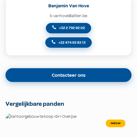
Benjamin Van Hove
b.vanhove@allten.be
+32 2 792 92 02
+32 474 93 83 13
Contacteer ons
Vergelijkbare panden
NIEUW