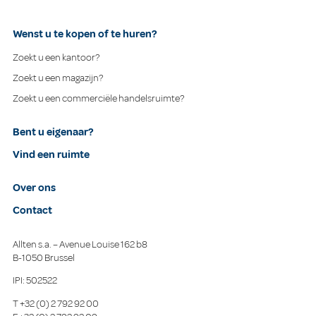
Wenst u te kopen of te huren?
Zoekt u een kantoor?
Zoekt u een magazijn?
Zoekt u een commerciële handelsruimte?
Bent u eigenaar?
Vind een ruimte
Over ons
Contact
Allten s.a. – Avenue Louise 162 b8
B-1050 Brussel
IPI: 502522
T
+32 (0) 2 792 92 00