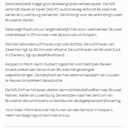
De locatie biedt toegang tot de belangrijkste verkeersassen. De N25
verbindt Waver en Nijvel. De E411-autosnelweg verbindt Brussel met
Aarlen en Luxemburg via Namen. De N4 zorgt voor de verbinding tussen
Brussel en Aarlen.
Deze weginfrastructuur vergemakkelijkt het woon-werkverkeer. Brussel
is bereikbaar in 25 minuten met de auto vanuit Axisparc.
De internationale luchthavens zijn ook dichtbij. De luchthaven van
Zaventem ligt op 30 minuten afstand. De luchthaven van Brussel Zuid,
in Charleroi, ligt op dezelfde afstand.
Axisparc in Mont-Saint-Guibert is geschikt voor bedrijven die een
locatie zoeken aan de rand van Brussel met gevestigde
wegverbindingen. De nabijheid van het wetenschapspark van Louvain-
la-Neuve completeert deze positie.
De N25, E411 en N4 assen dekken de mobiliteitsbehoeften naar Brussel,
Namen, Aarlen en Luxemburg. De reistijden naar het centrum van
Brussel en de luchthavens ondersteunen de dagelijkse bedrijfsvoering.
Voor meer informatie over het huren van een kantoor in Axisparc,
neem vandaag nog contact met ons op.