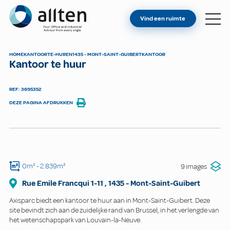
BENT U EIGENAAR?
Allten
Vind een ruimte
VIND EEN RUIMTE
OVER ONS
HOME
KANTOOR
TE-HUREN
1435 - MONT-SAINT-GUIBERT
KANTOOR
Kantoor te huur
CONTACT
REF: 3695352
DEZE PAGINA AFDRUKKEN
0m²
- 2.839m²
9 images
Rue Emile Francqui
1-11
,
1435
-
Mont-Saint-Guibert
Axisparc biedt een kantoor te huur aan in Mont-Saint-Guibert. Deze
site bevindt zich aan de zuidelijke rand van Brussel, in het verlengde van
het wetenschapspark van Louvain-la-Neuve.