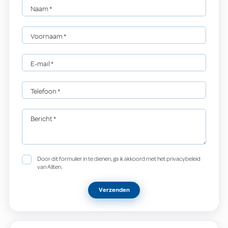
Naam
*
Voornaam
*
E-mail
*
Telefoon
*
Bericht
*
Door dit formulier in te dienen, ga ik akkoord met het privacybeleid
van Allten.
Verzenden