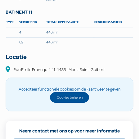
BATIMENT 11
TYPE
VERDIEPING
TOTALE OPPERVLAKTE
BESCHIKBAARHEID
4
446 m²
02
446 m²
Locatie
Rue Emile Francqui
1-11
,
1435
-
Mont-Saint-Guibert
Accepteer functionele cookies om de kaart weer te geven
Cookies beheren
Neem contact met ons op voor meer informatie