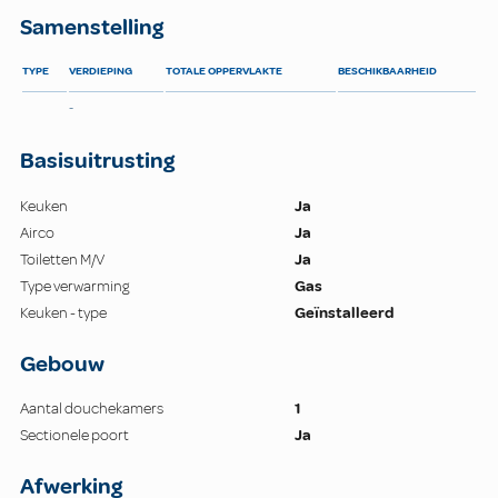
Samenstelling
TYPE
VERDIEPING
TOTALE OPPERVLAKTE
BESCHIKBAARHEID
-
Basisuitrusting
Keuken
Ja
Airco
Ja
Toiletten M/V
Ja
Type verwarming
Gas
Keuken - type
Geïnstalleerd
Gebouw
Aantal douchekamers
1
Sectionele poort
Ja
Afwerking