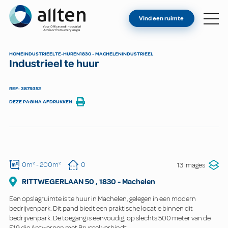
BENT U EIGENAAR?
Allten
Vind een ruimte
VIND EEN RUIMTE
OVER ONS
HOME
INDUSTRIEEL
TE-HUREN
1830 - MACHELEN
INDUSTRIEEL
Industrieel te huur
CONTACT
REF: 3879352
DEZE PAGINA AFDRUKKEN
0m²
- 200m²
0
13 images
RITTWEGERLAAN
50
,
1830
-
Machelen
Een opslagruimte is te huur in Machelen, gelegen in een modern
bedrijvenpark. Dit pand biedt een praktische locatie binnen dit
bedrijvenpark. De toegang is eenvoudig, op slechts 500 meter van de
E19 die Antwerpen met Brussel verbindt.