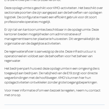
Deze opslagruimte is geschikt voor KMO-activiteiten. Het beschikt over
sectionale poorten die zijn aangepast aan de behoeften van opslag en
logistiek. De configuratie maakt een efficiënt gebruik voor dit soort
professionele operaties mogelijk.
Er zijn tal van kantoorruimtes beschikbaar in de opslagruimte. Deze
kantoren bieden mogelijkheden om administratieve of
managementteams ter plaatse te huisvesten. Dit vergemakkelijkt de
organisatie van de dagelijkse activiteiten.
De regenwaterafvoer is aanwezig op de site. Deze infrastructuur is
operationeel en voldoet aan de behoeften voor het beheer van
regenwater.
Het bedrijvenpark huisvest deze opslagruimte in een omgeving die is
toegewijd aan bedrijven. De nabijheid van de E19 zorgt voor directe
wegverbindingen met de hoofdwegen. KMO's kunnen hier hun
opslagactiviteiten ontwikkelen zonder grote toegangsbeperkingen.
Voor meer informatie of om een bezoek te regelen, neem nu contact
met ons op.