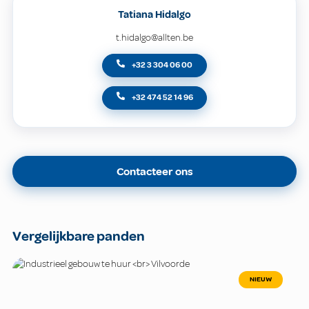
Tatiana Hidalgo
t.hidalgo@allten.be
+32 3 304 06 00
+32 474 52 14 96
Contacteer ons
Vergelijkbare panden
NIEUW