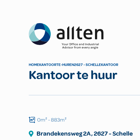
Allten
HOME
KANTOOR
TE-HUREN
2627 - SCHELLE
KANTOOR
Kantoor te huur
0m²
- 883m²
Brandekensweg 2A
,
2627
-
Schelle