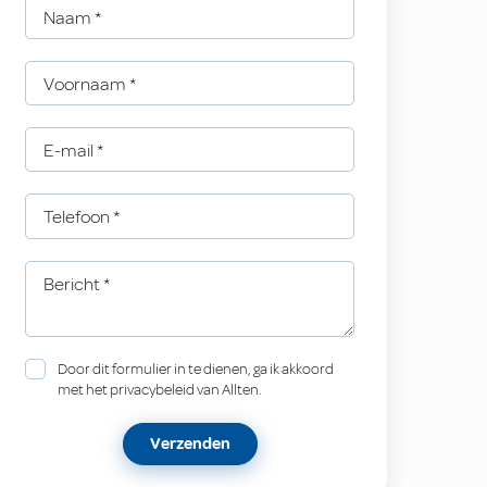
Naam
*
Voornaam
*
E-mail
*
Telefoon
*
Bericht
*
Door dit formulier in te dienen, ga ik akkoord
met het privacybeleid van Allten.
Verzenden