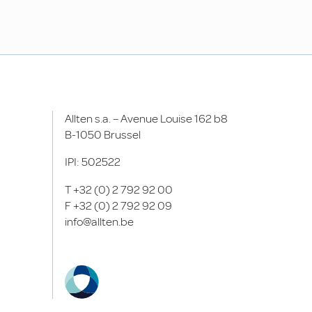
Allten s.a. – Avenue Louise 162 b8
B-1050 Brussel
IPI: 502522
T
+32 (0) 2 792 92 00
F
+32 (0) 2 792 92 09
info@allten.be