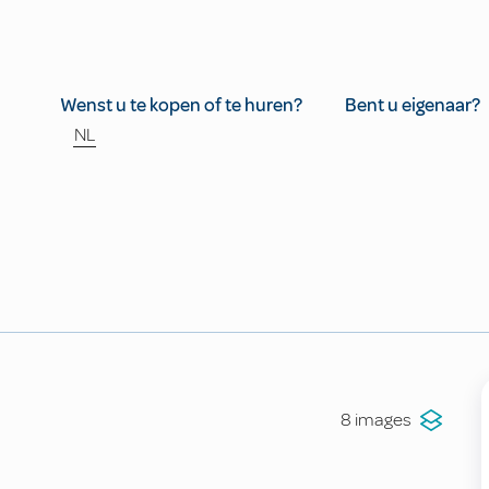
Wenst u te kopen of te huren?
Bent u eigenaar?
NL
8 images