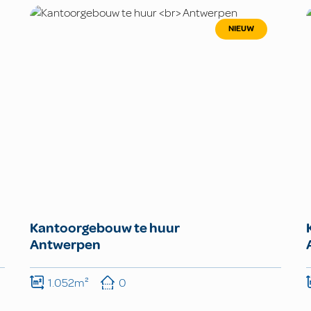
NIEUW
Kantoorgebouw te huur
Antwerpen
1.052m²
0