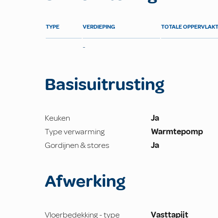
TYPE
VERDIEPING
TOTALE OPPERVLAK
-
Basisuitrusting
Keuken
Ja
Type verwarming
Warmtepomp
Gordijnen & stores
Ja
Afwerking
Vloerbedekking - type
Vasttapijt