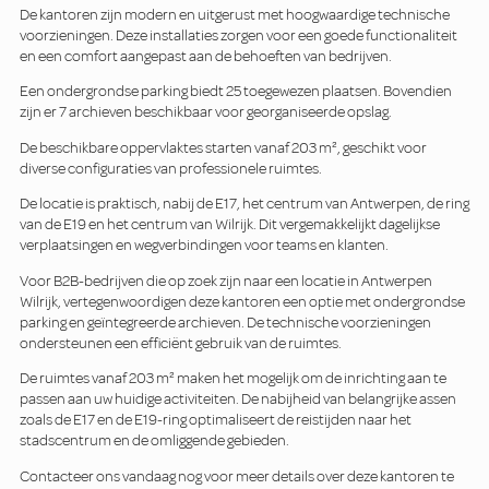
De kantoren zijn modern en uitgerust met hoogwaardige technische
voorzieningen. Deze installaties zorgen voor een goede functionaliteit
en een comfort aangepast aan de behoeften van bedrijven.
Een ondergrondse parking biedt 25 toegewezen plaatsen. Bovendien
zijn er 7 archieven beschikbaar voor georganiseerde opslag.
De beschikbare oppervlaktes starten vanaf 203 m², geschikt voor
diverse configuraties van professionele ruimtes.
De locatie is praktisch, nabij de E17, het centrum van Antwerpen, de ring
van de E19 en het centrum van Wilrijk. Dit vergemakkelijkt dagelijkse
verplaatsingen en wegverbindingen voor teams en klanten.
Voor B2B-bedrijven die op zoek zijn naar een locatie in Antwerpen
Wilrijk, vertegenwoordigen deze kantoren een optie met ondergrondse
parking en geïntegreerde archieven. De technische voorzieningen
ondersteunen een efficiënt gebruik van de ruimtes.
De ruimtes vanaf 203 m² maken het mogelijk om de inrichting aan te
passen aan uw huidige activiteiten. De nabijheid van belangrijke assen
zoals de E17 en de E19-ring optimaliseert de reistijden naar het
stadscentrum en de omliggende gebieden.
Contacteer ons vandaag nog voor meer details over deze kantoren te