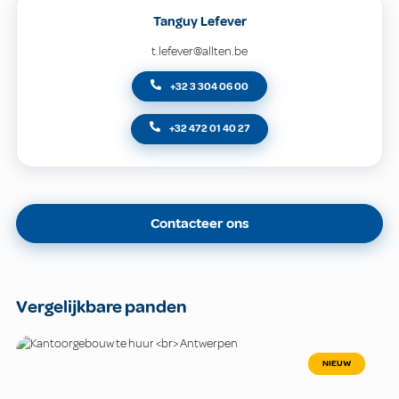
Tanguy Lefever
t.lefever@allten.be
+32 3 304 06 00
+32 472 01 40 27
Contacteer ons
Vergelijkbare panden
NIEUW