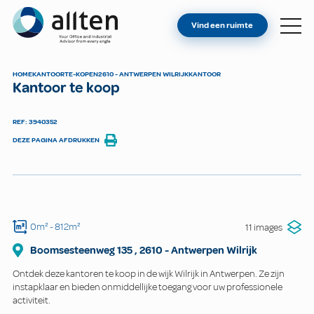
BENT U EIGENAAR?
Allten
Vind een ruimte
VIND EEN RUIMTE
OVER ONS
HOME
KANTOOR
TE-KOPEN
2610 - ANTWERPEN WILRIJK
KANTOOR
Kantoor te koop
CONTACT
REF: 3940352
DEZE PAGINA AFDRUKKEN
0m²
- 812m²
11 images
Boomsesteenweg
135
,
2610
-
Antwerpen Wilrijk
Ontdek deze kantoren te koop in de wijk Wilrijk in Antwerpen. Ze zijn
instapklaar en bieden onmiddellijke toegang voor uw professionele
activiteit.