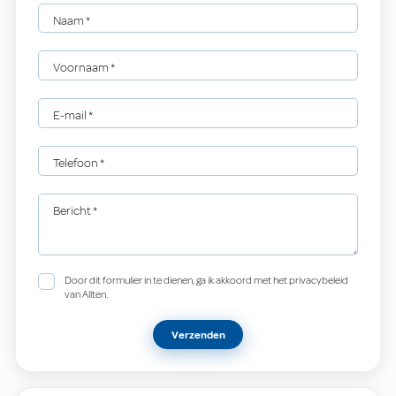
Naam
*
Voornaam
*
E-mail
*
Telefoon
*
Bericht
*
Door dit formulier in te dienen, ga ik akkoord met het privacybeleid
van Allten.
Verzenden