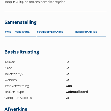
koop in Wilrijk en om een bezoek te regelen.
Samenstelling
TYPE
VERDIEPING
TOTALE OPPERVLAKTE
BESCHIKBAARHEID
-
Basisuitrusting
Keuken
Ja
Airco
Ja
Toiletten M/V
Ja
Wanden
Ja
Type verwarming
Gas
Keuken - type
Geïnstalleerd
Gordijnen & stores
Ja
Afwerking