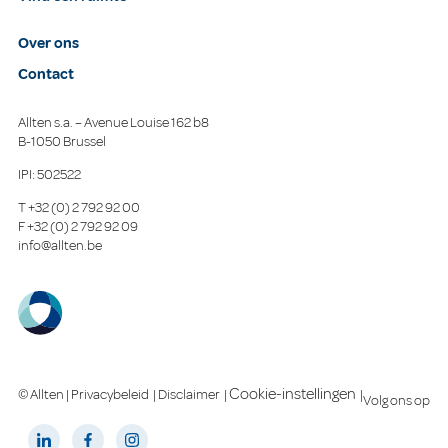
Over ons
Contact
Allten s.a. – Avenue Louise 162 b8
B-1050 Brussel
IPI: 502522
T
+32 (0) 2 792 92 00
F
+32 (0) 2 792 92 09
info@allten.be
Cookie-instellingen
© Allten |
Privacybeleid
|
Disclaimer
|
|
Volg ons op