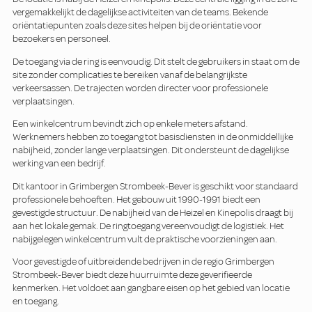
vergemakkelijkt de dagelijkse activiteiten van de teams. Bekende
oriëntatiepunten zoals deze sites helpen bij de oriëntatie voor
bezoekers en personeel.
De toegang via de ring is eenvoudig. Dit stelt de gebruikers in staat om de
site zonder complicaties te bereiken vanaf de belangrijkste
verkeersassen. De trajecten worden directer voor professionele
verplaatsingen.
Een winkelcentrum bevindt zich op enkele meters afstand.
Werknemers hebben zo toegang tot basisdiensten in de onmiddellijke
nabijheid, zonder lange verplaatsingen. Dit ondersteunt de dagelijkse
werking van een bedrijf.
Dit kantoor in Grimbergen Strombeek-Bever is geschikt voor standaard
professionele behoeften. Het gebouw uit 1990-1991 biedt een
gevestigde structuur. De nabijheid van de Heizel en Kinepolis draagt bij
aan het lokale gemak. De ringtoegang vereenvoudigt de logistiek. Het
nabijgelegen winkelcentrum vult de praktische voorzieningen aan.
Voor gevestigde of uitbreidende bedrijven in de regio Grimbergen
Strombeek-Bever biedt deze huurruimte deze geverifieerde
kenmerken. Het voldoet aan gangbare eisen op het gebied van locatie
en toegang.