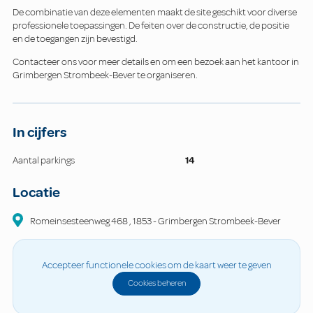
De combinatie van deze elementen maakt de site geschikt voor diverse
professionele toepassingen. De feiten over de constructie, de positie
en de toegangen zijn bevestigd.
Contacteer ons voor meer details en om een bezoek aan het kantoor in
Grimbergen Strombeek-Bever te organiseren.
In cijfers
Aantal parkings
14
Locatie
Romeinsesteenweg
468
,
1853
-
Grimbergen Strombeek-Bever
Accepteer functionele cookies om de kaart weer te geven
Cookies beheren