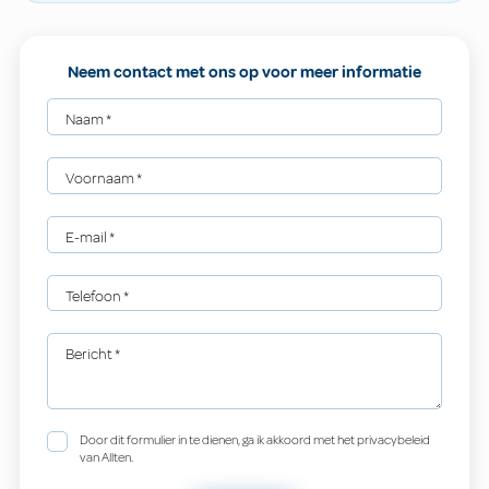
Neem contact met ons op voor meer informatie
Naam
*
Voornaam
*
E-mail
*
Telefoon
*
Bericht
*
Door dit formulier in te dienen, ga ik akkoord met het privacybeleid
van Allten.