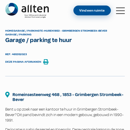
BENT U EIGENAAR?
Allten
Vind een ruimte
VIND EEN RUIMTE
OVER ONS
HOME
GARAGE / PARKING
TE-HUREN
1853 - GRIMBERGEN STROMBEEK-BEVER
GARAGE / PARKING
CONTACT
Garage / parking te huur
REF: 465352023
DEZE PAGINA AFDRUKKEN
Romeinsesteenweg
468
,
1853
-
Grimbergen Strombeek-
Bever
Bent u op zoek naar een kantoor te huur in Grimbergen Strombeek-
Bever? Dit pand bevindt zich in een modern gebouw, gebouwd in 1990-
1991.
De locatie is nabij de Heizel en Kinepolis. Deze centrale ligging in de zone