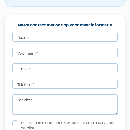
Neem contact met ons op voor meer informatie
Naam
*
Voornaam
*
E-mail
*
Telefoon
*
Bericht
*
Door dit formulier in te dienen, ga ik akkoord met het privacybeleid
van Allten.