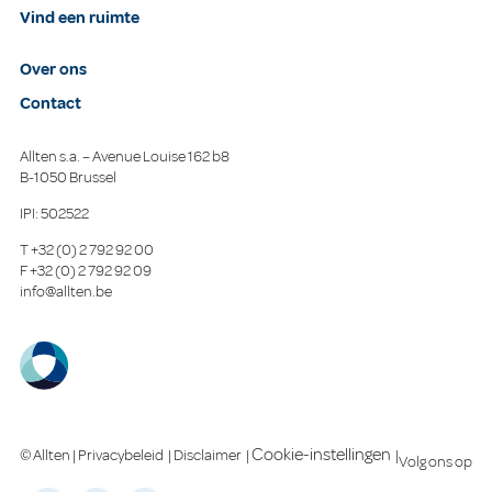
Vind een ruimte
Over ons
Contact
Allten s.a. – Avenue Louise 162 b8
B-1050 Brussel
IPI: 502522
T
+32 (0) 2 792 92 00
F
+32 (0) 2 792 92 09
info@allten.be
Cookie-instellingen
© Allten |
Privacybeleid
|
Disclaimer
|
|
Volg ons op