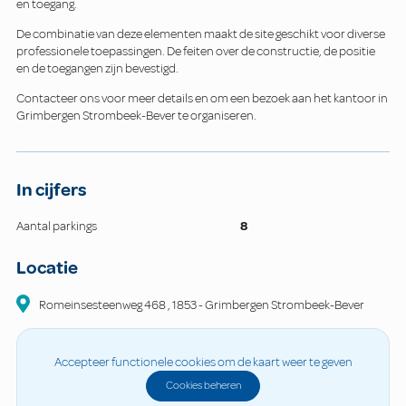
en toegang.
De combinatie van deze elementen maakt de site geschikt voor diverse
professionele toepassingen. De feiten over de constructie, de positie
en de toegangen zijn bevestigd.
Contacteer ons voor meer details en om een bezoek aan het kantoor in
Grimbergen Strombeek-Bever te organiseren.
In cijfers
Aantal parkings
8
Locatie
Romeinsesteenweg
468
,
1853
-
Grimbergen Strombeek-Bever
Accepteer functionele cookies om de kaart weer te geven
Cookies beheren