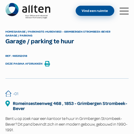
BENT U EIGENAAR?
Allten
Vind een ruimte
VIND EEN RUIMTE
OVER ONS
HOME
GARAGE / PARKING
TE-HUREN
1853 - GRIMBERGEN STROMBEEK-BEVER
GARAGE / PARKING
CONTACT
Garage / parking te huur
REF: 465352018
DEZE PAGINA AFDRUKKEN
-01
Romeinsesteenweg
468
,
1853
-
Grimbergen Strombeek-
Bever
Bent u op zoek naar een kantoor te huur in Grimbergen Strombeek-
Bever? Dit pand bevindt zich in een modern gebouw, gebouwd in 1990-
1991.