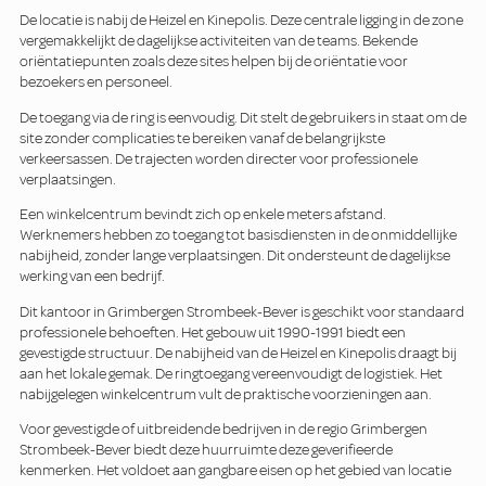
De locatie is nabij de Heizel en Kinepolis. Deze centrale ligging in de zone
vergemakkelijkt de dagelijkse activiteiten van de teams. Bekende
oriëntatiepunten zoals deze sites helpen bij de oriëntatie voor
bezoekers en personeel.
De toegang via de ring is eenvoudig. Dit stelt de gebruikers in staat om de
site zonder complicaties te bereiken vanaf de belangrijkste
verkeersassen. De trajecten worden directer voor professionele
verplaatsingen.
Een winkelcentrum bevindt zich op enkele meters afstand.
Werknemers hebben zo toegang tot basisdiensten in de onmiddellijke
nabijheid, zonder lange verplaatsingen. Dit ondersteunt de dagelijkse
werking van een bedrijf.
Dit kantoor in Grimbergen Strombeek-Bever is geschikt voor standaard
professionele behoeften. Het gebouw uit 1990-1991 biedt een
gevestigde structuur. De nabijheid van de Heizel en Kinepolis draagt bij
aan het lokale gemak. De ringtoegang vereenvoudigt de logistiek. Het
nabijgelegen winkelcentrum vult de praktische voorzieningen aan.
Voor gevestigde of uitbreidende bedrijven in de regio Grimbergen
Strombeek-Bever biedt deze huurruimte deze geverifieerde
kenmerken. Het voldoet aan gangbare eisen op het gebied van locatie