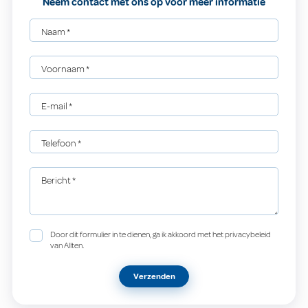
Neem contact met ons op voor meer informatie
Naam
*
Voornaam
*
E-mail
*
Telefoon
*
Bericht
*
Door dit formulier in te dienen, ga ik akkoord met het privacybeleid
van Allten.
Verzenden