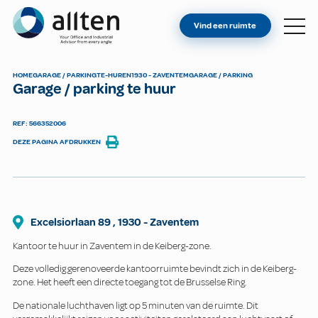
BENT U EIGENAAR?
Allten
Vind een ruimte
VIND EEN RUIMTE
OVER ONS
HOME
GARAGE / PARKING
TE-HUREN
1930 - ZAVENTEM
GARAGE / PARKING
Garage / parking te huur
CONTACT
REF: 566352006
DEZE PAGINA AFDRUKKEN
Excelsiorlaan
89
,
1930
-
Zaventem
Kantoor te huur in Zaventem in de Keiberg-zone.
Deze volledig gerenoveerde kantoorruimte bevindt zich in de Keiberg-
zone. Het heeft een directe toegang tot de Brusselse Ring.
De nationale luchthaven ligt op 5 minuten van de ruimte. Dit