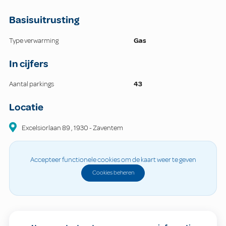
Basisuitrusting
Type verwarming
Gas
In cijfers
Aantal parkings
43
Locatie
Excelsiorlaan
89
,
1930
-
Zaventem
Accepteer functionele cookies om de kaart weer te geven
Cookies beheren