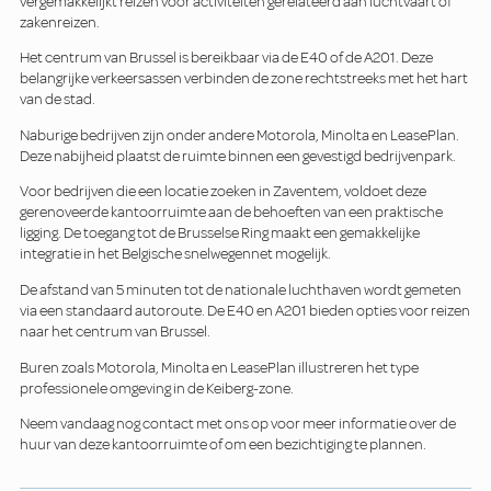
vergemakkelijkt reizen voor activiteiten gerelateerd aan luchtvaart of
zakenreizen.
Het centrum van Brussel is bereikbaar via de E40 of de A201. Deze
belangrijke verkeersassen verbinden de zone rechtstreeks met het hart
van de stad.
Naburige bedrijven zijn onder andere Motorola, Minolta en LeasePlan.
Deze nabijheid plaatst de ruimte binnen een gevestigd bedrijvenpark.
Voor bedrijven die een locatie zoeken in Zaventem, voldoet deze
gerenoveerde kantoorruimte aan de behoeften van een praktische
ligging. De toegang tot de Brusselse Ring maakt een gemakkelijke
integratie in het Belgische snelwegennet mogelijk.
De afstand van 5 minuten tot de nationale luchthaven wordt gemeten
via een standaard autoroute. De E40 en A201 bieden opties voor reizen
naar het centrum van Brussel.
Buren zoals Motorola, Minolta en LeasePlan illustreren het type
professionele omgeving in de Keiberg-zone.
Neem vandaag nog contact met ons op voor meer informatie over de
huur van deze kantoorruimte of om een bezichtiging te plannen.