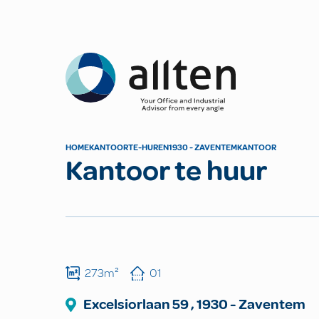
Allten
HOME
KANTOOR
TE-HUREN
1930 - ZAVENTEM
KANTOOR
Kantoor te huur
273m²
01
Excelsiorlaan
59
,
1930
-
Zaventem