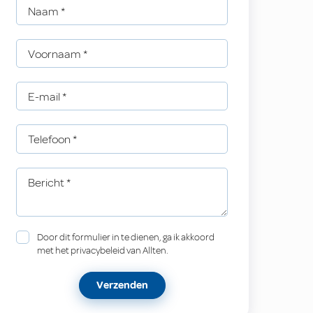
Naam
*
Voornaam
*
E-mail
*
Telefoon
*
Bericht
*
Door dit formulier in te dienen, ga ik akkoord
met het privacybeleid van Allten.
Verzenden