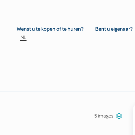
Wenst u te kopen of te huren?
Bent u eigenaar?
NL
5 images