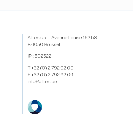
Allten s.a. – Avenue Louise 162 b8
B-1050 Brussel
IPI: 502522
T
+32 (0) 2 792 92 00
F
+32 (0) 2 792 92 09
info@allten.be