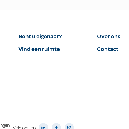
Bent u eigenaar?
Over ons
Vind een ruimte
Contact
|
lingen
Volg ons op