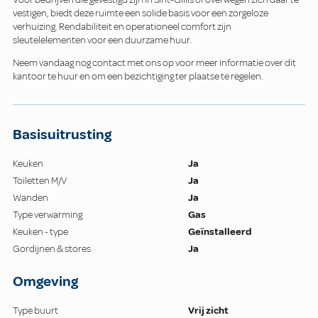
vestigen, biedt deze ruimte een solide basis voor een zorgeloze
verhuizing. Rendabiliteit en operationeel comfort zijn
sleutelelementen voor een duurzame huur.
Neem vandaag nog contact met ons op voor meer informatie over dit
kantoor te huur en om een bezichtiging ter plaatse te regelen.
Basisuitrusting
Keuken
Ja
Toiletten M/V
Ja
Wanden
Ja
Type verwarming
Gas
Keuken - type
Geïnstalleerd
Gordijnen & stores
Ja
Omgeving
Type buurt
Vrij zicht