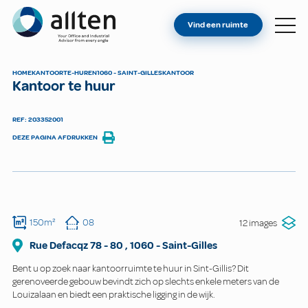
BENT U EIGENAAR?
Allten
Vind een ruimte
VIND EEN RUIMTE
OVER ONS
HOME
KANTOOR
TE-HUREN
1060 - SAINT-GILLES
KANTOOR
Kantoor te huur
CONTACT
REF: 203352001
DEZE PAGINA AFDRUKKEN
150m²
08
12 images
Rue Defacqz
78 - 80
,
1060
-
Saint-Gilles
Bent u op zoek naar kantoorruimte te huur in Sint-Gillis? Dit
gerenoveerde gebouw bevindt zich op slechts enkele meters van de
Louizalaan en biedt een praktische ligging in de wijk.