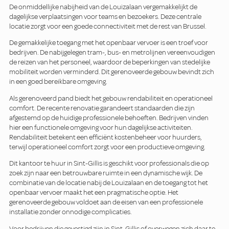
De onmiddellijke nabijheid van de Louizalaan vergemakkelijkt de
dagelijkse verplaatsingen voor teams en bezoekers. Deze centrale
locatie zorgt voor een goede connectiviteit met de rest van Brussel.
De gemakkelijke toegang met het openbaar vervoer is een troef voor
bedrijven. De nabijgelegen tram-, bus- en metrolijnen vereenvoudigen
de reizen van het personeel, waardoor de beperkingen van stedelijke
mobiliteit worden verminderd. Dit gerenoveerde gebouw bevindt zich
in een goed bereikbare omgeving.
Als gerenoveerd pand biedt het gebouw rendabiliteit en operationeel
comfort. De recente renovatie garandeert standaarden die zijn
afgestemd op de huidige professionele behoeften. Bedrijven vinden
hier een functionele omgeving voor hun dagelijkse activiteiten.
Rendabiliteit betekent een efficiënt kostenbeheer voor huurders,
terwijl operationeel comfort zorgt voor een productieve omgeving.
Dit kantoor te huur in Sint-Gillis is geschikt voor professionals die op
zoek zijn naar een betrouwbare ruimte in een dynamische wijk. De
combinatie van de locatie nabij de Louizalaan en de toegang tot het
openbaar vervoer maakt het een pragmatische optie. Het
gerenoveerde gebouw voldoet aan de eisen van een professionele
installatie zonder onnodige complicaties.
Voor bedrijven die gevestigd zijn in Sint-Gillis of overwegen zich daar te