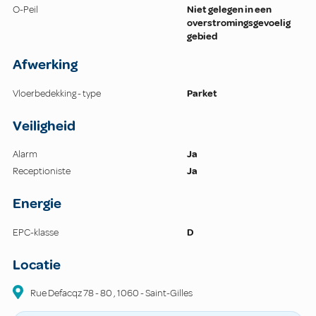
O-Peil
Niet gelegen in een
overstromingsgevoelig
gebied
Afwerking
Vloerbedekking - type
Parket
Veiligheid
Alarm
Ja
Receptioniste
Ja
Energie
EPC-klasse
D
Locatie
Rue Defacqz
78 - 80
,
1060
-
Saint-Gilles