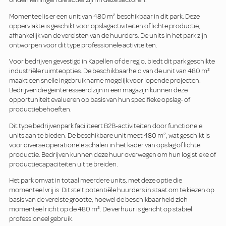
Momenteel is er een unit van 480 m² beschikbaar in dit park. Deze
oppervlakte is geschikt voor opslagactiviteiten of lichte productie,
afhankelijk van de vereisten van de huurders. De units in het park zijn
ontworpen voor dit type professionele activiteiten.
Voor bedrijven gevestigd in Kapellen of de regio, biedt dit park geschikte
industriële ruimteopties. De beschikbaarheid van de unit van 480 m²
maakt een snelle ingebruikname mogelijk voor lopende projecten.
Bedrijven die geïnteresseerd zijn in een magazijn kunnen deze
opportuniteit evalueren op basis van hun specifieke opslag- of
productiebehoeften.
Dit type bedrijvenpark faciliteert B2B-activiteiten door functionele
units aan te bieden. De beschikbare unit meet 480 m², wat geschikt is
voor diverse operationele schalen in het kader van opslag of lichte
productie. Bedrijven kunnen deze huur overwegen om hun logistieke of
productiecapaciteiten uit te breiden.
Het park omvat in totaal meerdere units, met deze optie die
momenteel vrij is. Dit stelt potentiële huurders in staat om te kiezen op
basis van de vereiste grootte, hoewel de beschikbaarheid zich
momenteel richt op de 480 m². De verhuur is gericht op stabiel
professioneel gebruik.