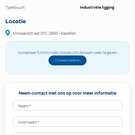
Type buurt
Industriële ligging
Locatie
Klinkaardstraat
210
,
2950
-
Kapellen
Accepteer functionele cookies om de kaart weer te geven
Cookies beheren
Neem contact met ons op voor meer informatie
Naam
*
Voornaam
*