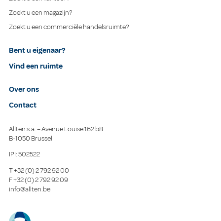
Zoekt u een magazijn?
Zoekt u een commerciële handelsruimte?
Bent u eigenaar?
Vind een ruimte
Over ons
Contact
Allten s.a. – Avenue Louise 162 b8
B-1050 Brussel
IPI: 502522
T
+32 (0) 2 792 92 00
F
+32 (0) 2 792 92 09
info@allten.be