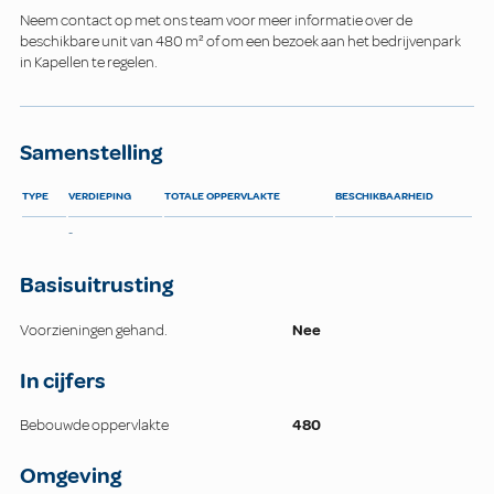
Neem contact op met ons team voor meer informatie over de
beschikbare unit van 480 m² of om een bezoek aan het bedrijvenpark
in Kapellen te regelen.
Samenstelling
TYPE
VERDIEPING
TOTALE OPPERVLAKTE
BESCHIKBAARHEID
-
Basisuitrusting
Voorzieningen gehand.
Nee
In cijfers
Bebouwde oppervlakte
480
Omgeving