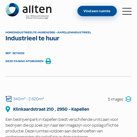
BENT U EIGENAAR?
Allten
Vind een ruimte
VIND EEN RUIMTE
OVER ONS
HOME
INDUSTRIEEL
TE-HUREN
2950 - KAPELLEN
INDUSTRIEEL
Industrieel te huur
CONTACT
REF: 5274253
DEZE PAGINA AFDRUKKEN
340m²
- 2.620m²
5 images
Klinkaardstraat
210
,
2950
-
Kapellen
Een bedrijvenpark in Kapellen biedt verschillende units aan voor
bedrijven die op zoek zijn naar een magazijn voor opslag of lichte
productie. Deze ruimtes voldoen aan de behoeften van
ondernemingen die actief zijn in deze sectoren.