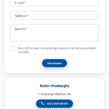
E-mail
*
Telefoon
*
Bericht
*
Door dit formulier in te dienen, ga ik akkoord met het privacybeleid
van Allten.
Verzenden
Robin Vloeberghs
r.vloeberghs@allten.be
+32 3 304 06 00