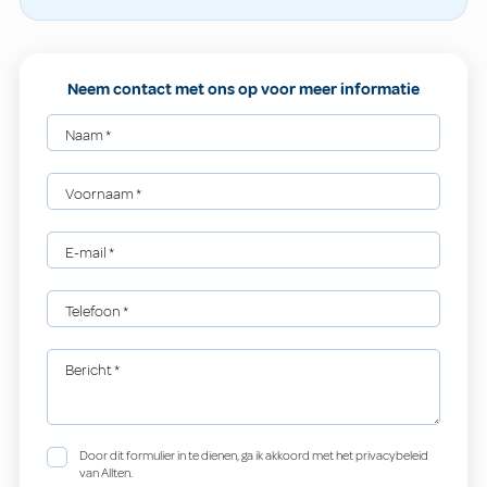
Neem contact met ons op voor meer informatie
Naam
*
Voornaam
*
E-mail
*
Telefoon
*
Bericht
*
Door dit formulier in te dienen, ga ik akkoord met het privacybeleid
van Allten.