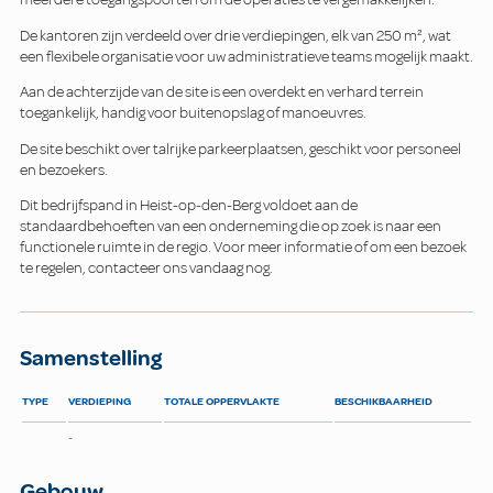
De kantoren zijn verdeeld over drie verdiepingen, elk van 250 m², wat
een flexibele organisatie voor uw administratieve teams mogelijk maakt.
Aan de achterzijde van de site is een overdekt en verhard terrein
toegankelijk, handig voor buitenopslag of manoeuvres.
De site beschikt over talrijke parkeerplaatsen, geschikt voor personeel
en bezoekers.
Dit bedrijfspand in Heist-op-den-Berg voldoet aan de
standaardbehoeften van een onderneming die op zoek is naar een
functionele ruimte in de regio. Voor meer informatie of om een bezoek
te regelen, contacteer ons vandaag nog.
Samenstelling
TYPE
VERDIEPING
TOTALE OPPERVLAKTE
BESCHIKBAARHEID
-
Gebouw