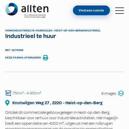
BENT U EIGENAAR?
Allten
Vind een ruimte
VIND EEN RUIMTE
OVER ONS
HOME
INDUSTRIEEL
TE-HUREN
2220 - HEIST-OP-DEN-BERG
INDUSTRIEEL
Industrieel te huur
CONTACT
REF: 5274968
DEZE PAGINA AFDRUKKEN
750m²
- 4.950m²
8 images
Knotwilgen Weg
27
,
2220
-
Heist-op-den-Berg
Ontdek dit commerciële gebouw gelegen in Heist-op-den-Berg,
beschikbaar voor verhuur voor industriële activiteiten. Het magazijn
biedt een oppervlakte van 4200 m², uitgerust met een rolbrug en
meerdere toegangspoorten om de operaties te vergemakkelijken.