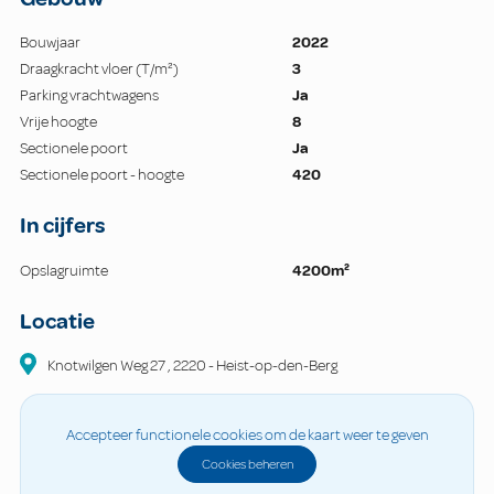
Bouwjaar
2022
Draagkracht vloer (T/m²)
3
Parking vrachtwagens
Ja
Vrije hoogte
8
Sectionele poort
Ja
Sectionele poort - hoogte
420
In cijfers
Opslagruimte
4200m²
Locatie
Knotwilgen Weg
27
,
2220
-
Heist-op-den-Berg
Accepteer functionele cookies om de kaart weer te geven
Cookies beheren