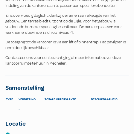
indeling van de kantoren aan te passen aan specifieke behoeften.
Er is overvloedig daglicht, dankzij de ramen aan elke zijde van het
gebouw. Een terras biedt uitzicht op de Dijle. Voor het gebouw is
voldoende bezoekersparking beschikbaar. De parkeerplaatsen voor
werknemers bevinden zich op niveau -1.
De toegang tot de kantoren is via een lift of binnentrap. Het paviljoen is
onmiddellijk beschikbaar.
Contacteer ons voor een bezichtiging of meer informatie over deze
kantoorruimte te huur in Mechelen.
Samenstelling
TYPE
VERDIEPING
TOTALE OPPERVLAKTE
BESCHIKBAARHEID
-
Locatie