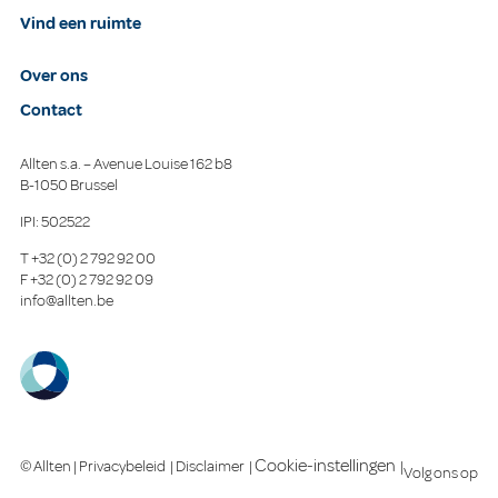
Vind een ruimte
Over ons
Contact
Allten s.a. – Avenue Louise 162 b8
B-1050 Brussel
IPI: 502522
T
+32 (0) 2 792 92 00
F
+32 (0) 2 792 92 09
info@allten.be
Cookie-instellingen
© Allten |
Privacybeleid
|
Disclaimer
|
|
Volg ons op