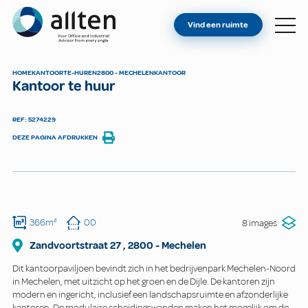
BENT U EIGENAAR?
Allten
Vind een ruimte
VIND EEN RUIMTE
OVER ONS
HOME
KANTOOR
TE-HUREN
2800 - MECHELEN
KANTOOR
Kantoor te huur
CONTACT
REF: 5274229
DEZE PAGINA AFDRUKKEN
366m²
00
8 images
Zandvoortstraat
27
,
2800
-
Mechelen
Dit kantoorpaviljoen bevindt zich in het bedrijvenpark Mechelen-Noord
in Mechelen, met uitzicht op het groen en de Dijle. De kantoren zijn
modern en ingericht, inclusief een landschapsruimte en afzonderlijke
kantoren. De modulaire scheidingswanden maken het mogelijk om de