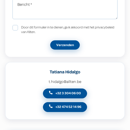
Bericht
*
Door dit formulier in te dienen, ga ik akkoord met het privacybeleid
van Allten.
Verzenden
Tatiana Hidalgo
t.hidalgo@allten.be
+32 3 304 06 00
+32 474 52 14 96