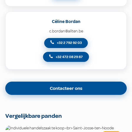
Céline Bordan
c.bordan@allten.be
+32 2 792 92 03
+32 472 08 29 87
Contacteer ons
Vergelijkbare panden