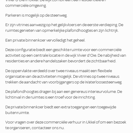
commerciële omgeving.
Parkeren is mogelijk op de steenweg.
Er zijn vitrines aanwezig op het gelijkvloers en de eerste verdieping. De
ruimtes genieten van opmerkelijke plafondhoogtes en zijn lichtrijk.
Een private binnenkoer vervolledigt het geheel.
Deze configuratie biedt een geschikte ruimte voor een commerciële
activiteit op een centrale locatie in de wijk Vivier d'Oie. De nabijheid van
residenties en andere handelszaken bevordert de zichtbaarheid.
De oppervlakte verdeeld over twee niveaus maakt een flexibele
organisatie van de activiteiten mogelijk. De vitrines op twee niveaus
trekken de aandacht van voorbijgangers op de Waterloosesteenweg.
De plafondhoogtes dragen bij aan een genereus interieurvolume. De
lichtinval in de ruimtes is een troef voor de inrichting.
De private binnenkoer biedt een extra toegang en een toegewijde
buitenruimte.
Voor vragen over deze commerciële verhuur in Ukkel of om een bezoek
te organiseren, contacteer ons nu.