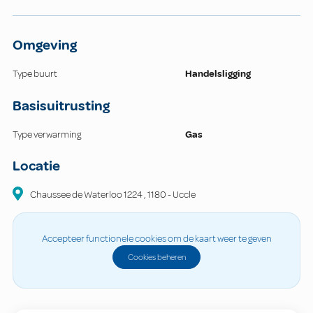
Omgeving
Type buurt
Handelsligging
Basisuitrusting
Type verwarming
Gas
Locatie
Chaussee de Waterloo
1224
,
1180
-
Uccle
Accepteer functionele cookies om de kaart weer te geven
Cookies beheren