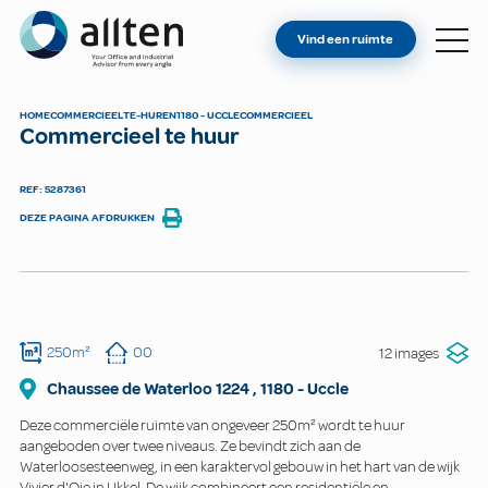
BENT U EIGENAAR?
Allten
Vind een ruimte
VIND EEN RUIMTE
OVER ONS
HOME
COMMERCIEEL
TE-HUREN
1180 - UCCLE
COMMERCIEEL
Commercieel te huur
CONTACT
REF: 5287361
DEZE PAGINA AFDRUKKEN
250m²
00
12 images
Chaussee de Waterloo
1224
,
1180
-
Uccle
Deze commerciële ruimte van ongeveer 250m² wordt te huur
aangeboden over twee niveaus. Ze bevindt zich aan de
Waterloosesteenweg, in een karaktervol gebouw in het hart van de wijk
Vivier d'Oie in Ukkel. De wijk combineert een residentiële en