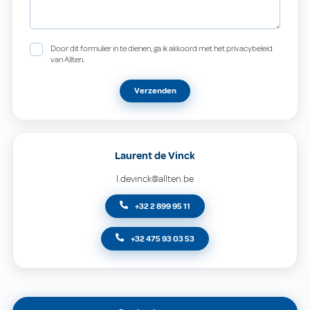
Door dit formulier in te dienen, ga ik akkoord met het privacybeleid
van Allten.
Verzenden
Laurent de Vinck
l.devinck@allten.be
+32 2 899 95 11
+32 475 93 03 53