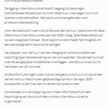
hun industriële activiteiten.
De ligging in Gembloux Isnes biedt toegang tot deze regio.
Geïnteresseerde bedrijven kunnen deze huur overwegen voor hun
operationele behoeften. Het pand wordt aangeboden voor
professionele bezetting.
Voor de zoektocht naar industriële panden te huur, beantwoordt deze
referentie in Gembloux Isnes aan een B2B-vraag. Specifieke details zijn
op aanvraag beschikbaar. Deze opportuniteit maakt het mogelijk om
een aanwezigheid in de zone te vestigen.
De stappen voor de huur van een dergelijke ruimte omvatten een
bezichtiging en de bespreking van de voorwaarden. De partijen kunnen
over de aangepaste modaliteiten overleggen. Gembloux Isnes vormt
het kader van dit voorstel.
Andere formuleringen zoals industrieel gebouw te huur of industrieel
terrein te huur beschrijven gelijkaardige opties in de regio. B2B-
prospecten zullen hier een te verkennen piste vinden.
Contacteer ons vandaag nog voor meer informatie of om een
bezichtiging van de industriële ruimte in Gembloux Isnes te
organiseren.