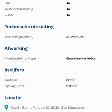
Gas
Ja
Telefoonbekabeling
Ja
Water
Ja
Technische uitrusting
Type schrijnwerkerij
Aluminium
Afwerking
Vloerbedekking - type
Gepolieerde beton
In cijfers
Kantoren
60m²
Opslagruimte
570m²
Locatie
Rue Guillaume Fouquet
32
,
5032
-
Gembloux Isnes