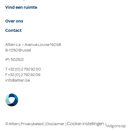
Vind een ruimte
Over ons
Contact
Allten s.a. – Avenue Louise 162 b8
B-1050 Brussel
IPI: 502522
T
+32 (0) 2 792 92 00
F
+32 (0) 2 792 92 09
info@allten.be
Cookie-instellingen
© Allten |
Privacybeleid
|
Disclaimer
|
|
Volg ons op