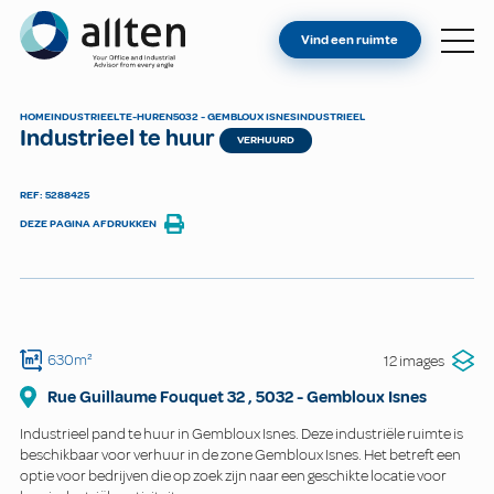
BENT U EIGENAAR?
Allten
Vind een ruimte
VIND EEN RUIMTE
OVER ONS
HOME
INDUSTRIEEL
TE-HUREN
5032 - GEMBLOUX ISNES
INDUSTRIEEL
Industrieel te huur
CONTACT
VERHUURD
REF: 5288425
DEZE PAGINA AFDRUKKEN
630m²
12 images
Rue Guillaume Fouquet
32
,
5032
-
Gembloux Isnes
Industrieel pand te huur in Gembloux Isnes. Deze industriële ruimte is
beschikbaar voor verhuur in de zone Gembloux Isnes. Het betreft een
optie voor bedrijven die op zoek zijn naar een geschikte locatie voor