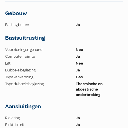
Gebouw
Parking buiten
Ja
Basisuitrusting
Voorzieningen gehand.
Nee
Computer ruimte
Ja
Lift
Nee
Dubbele beglazing
Ja
Type verwarming
Gas
Type dubbele beglazing
Thermische en
akoestische
onderbreking
Aansluitingen
Riolering
Ja
Elektriciteit
Ja