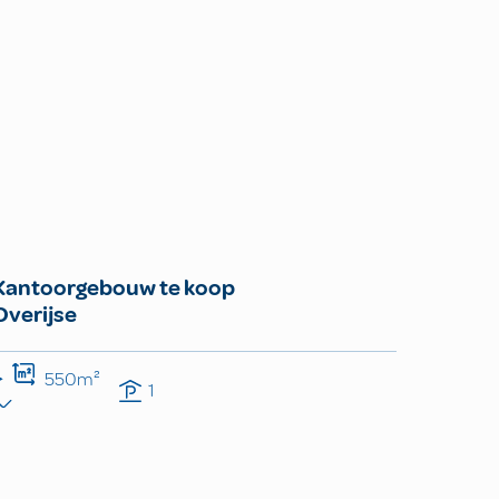
Kantoorgebouw te koop
Overijse
550m²
1