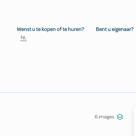
Wenst u te kopen of te huren?
Bent u eigenaar?
NL
6 images