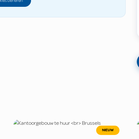
kies beheren
NIEUW