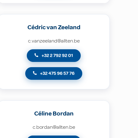
Cédric van Zeeland
c.vanzeeland@allten.be
+32 2 792 92 01
+32 475 96 57 76
Céline Bordan
c.bordan@allten.be