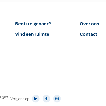
Bent u eigenaar?
Over ons
Vind een ruimte
Contact
|
lingen
Volg ons op