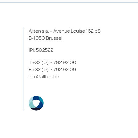
Allten s.a. – Avenue Louise 162 b8
B-1050 Brussel
IPI: 502522
T
+32 (0) 2 792 92 00
F
+32 (0) 2 792 92 09
info@allten.be