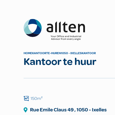
Allten
HOME
KANTOOR
TE-HUREN
1050 - IXELLES
KANTOOR
Kantoor te huur
150m²
Rue Emile Claus
49
,
1050
-
Ixelles