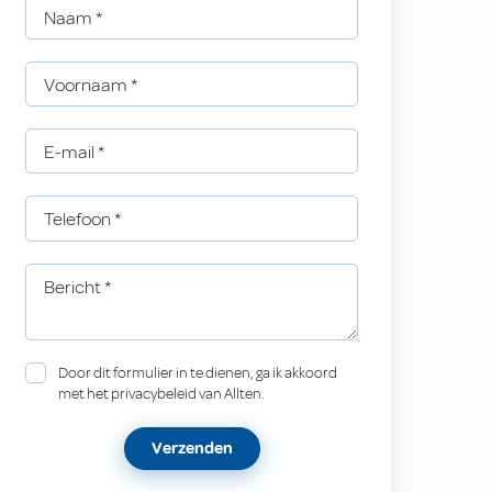
Naam
*
Voornaam
*
E-mail
*
Telefoon
*
Bericht
*
Door dit formulier in te dienen, ga ik akkoord
met het privacybeleid van Allten.
Verzenden