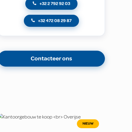
+32 2 792 92 03
+32 472 08 29 87
Contacteer ons
NIEUW