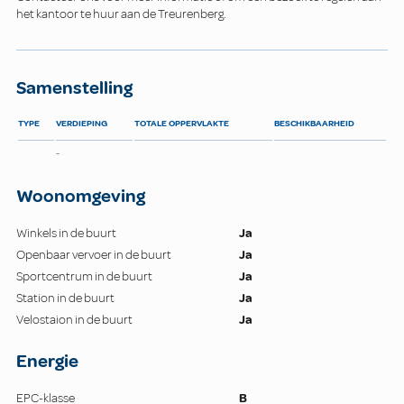
het kantoor te huur aan de Treurenberg.
Samenstelling
TYPE
VERDIEPING
TOTALE OPPERVLAKTE
BESCHIKBAARHEID
-
Woonomgeving
Winkels in de buurt
Ja
Openbaar vervoer in de buurt
Ja
Sportcentrum in de buurt
Ja
Station in de buurt
Ja
Velostaion in de buurt
Ja
Energie
EPC-klasse
B