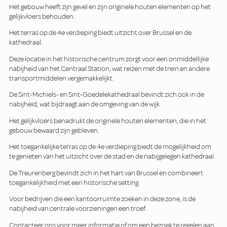
Het gebouw heeft zijn gevel en zijn originele houten elementen op het
gelijkvloers behouden.
Het terras op de 4e verdieping biedt uitzicht over Brussel en de
kathedraal.
Deze locatie in het historische centrum zorgt voor een onmiddellijke
nabijheid van het Centraal Station, wat reizen met de trein en andere
transportmiddelen vergemakkelijkt.
De Sint-Michiels- en Sint-Goedelekathedraal bevindt zich ook in de
nabijheid, wat bijdraagt aan de omgeving van de wijk.
Het gelijkvloers benadrukt de originele houten elementen, die in het
gebouw bewaard zijn gebleven.
Het toegankelijke terras op de 4e verdieping biedt de mogelijkheid om
te genieten van het uitzicht over de stad en de nabijgelegen kathedraal.
De Treurenberg bevindt zich in het hart van Brussel en combineert
toegankelijkheid met een historische setting.
Voor bedrijven die een kantoorruimte zoeken in deze zone, is de
nabijheid van centrale voorzieningen een troef.
Contacteer ons voor meer informatie of om een bezoek te regelen aan