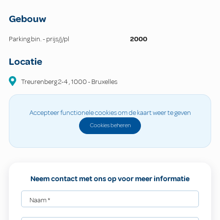
Gebouw
Parking bin. - prijs/j/pl
2000
Locatie
Treurenberg
2-4
,
1000
-
Bruxelles
Accepteer functionele cookies om de kaart weer te geven
Cookies beheren
Neem contact met ons op voor meer informatie
Naam
*