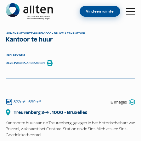
BENT U EIGENAAR?
Allten
Vind een ruimte
VIND EEN RUIMTE
OVER ONS
HOME
KANTOOR
TE-HUREN
1000 - BRUXELLES
KANTOOR
Kantoor te huur
CONTACT
REF: 5304213
DEZE PAGINA AFDRUKKEN
322m²
- 639m²
18 images
Treurenberg
2-4
,
1000
-
Bruxelles
Kantoor te huur aan de Treurenberg, gelegen in het historische hart van
Brussel, vlak naast het Centraal Station en de Sint-Michiels- en Sint-
Goedelekathedraal.