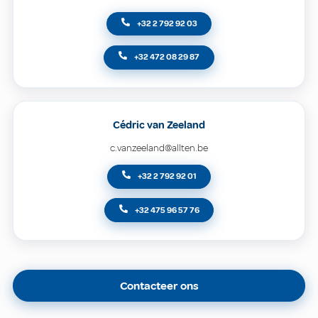
+32 2 792 92 03
+32 472 08 29 87
Cédric van Zeeland
c.vanzeeland@allten.be
+32 2 792 92 01
+32 475 96 57 76
Contacteer ons