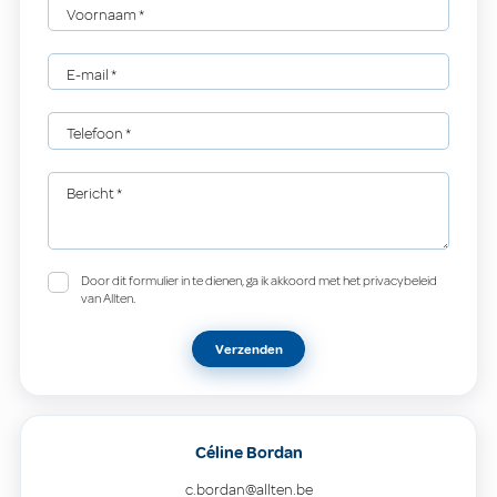
Voornaam
*
E-mail
*
Telefoon
*
Bericht
*
Door dit formulier in te dienen, ga ik akkoord met het privacybeleid
van Allten.
Verzenden
Céline Bordan
c.bordan@allten.be