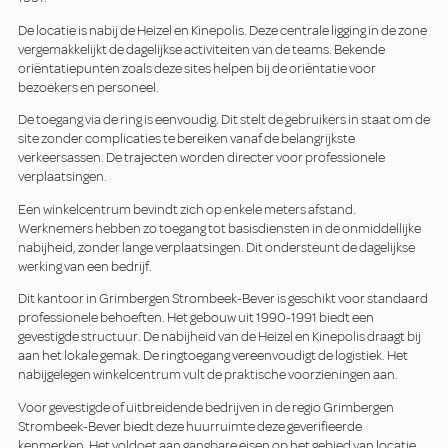
De locatie is nabij de Heizel en Kinepolis. Deze centrale ligging in de zone
vergemakkelijkt de dagelijkse activiteiten van de teams. Bekende
oriëntatiepunten zoals deze sites helpen bij de oriëntatie voor
bezoekers en personeel.
De toegang via de ring is eenvoudig. Dit stelt de gebruikers in staat om de
site zonder complicaties te bereiken vanaf de belangrijkste
verkeersassen. De trajecten worden directer voor professionele
verplaatsingen.
Een winkelcentrum bevindt zich op enkele meters afstand.
Werknemers hebben zo toegang tot basisdiensten in de onmiddellijke
nabijheid, zonder lange verplaatsingen. Dit ondersteunt de dagelijkse
werking van een bedrijf.
Dit kantoor in Grimbergen Strombeek-Bever is geschikt voor standaard
professionele behoeften. Het gebouw uit 1990-1991 biedt een
gevestigde structuur. De nabijheid van de Heizel en Kinepolis draagt bij
aan het lokale gemak. De ringtoegang vereenvoudigt de logistiek. Het
nabijgelegen winkelcentrum vult de praktische voorzieningen aan.
Voor gevestigde of uitbreidende bedrijven in de regio Grimbergen
Strombeek-Bever biedt deze huurruimte deze geverifieerde
kenmerken. Het voldoet aan gangbare eisen op het gebied van locatie