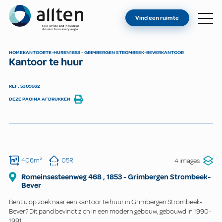
BENT U EIGENAAR?
Allten
Vind een ruimte
VIND EEN RUIMTE
OVER ONS
HOME
KANTOOR
TE-HUREN
1853 - GRIMBERGEN STROMBEEK-BEVER
KANTOOR
Kantoor te huur
CONTACT
REF: 5309562
DEZE PAGINA AFDRUKKEN
406m²
05R
4 images
Romeinsesteenweg
468
,
1853
-
Grimbergen Strombeek-
Bever
Bent u op zoek naar een kantoor te huur in Grimbergen Strombeek-
Bever? Dit pand bevindt zich in een modern gebouw, gebouwd in 1990-
1991.