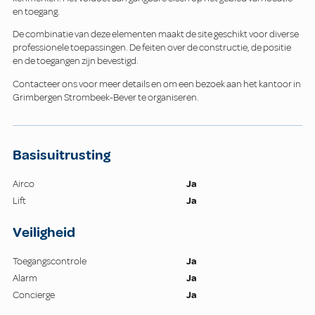
en toegang.
De combinatie van deze elementen maakt de site geschikt voor diverse
professionele toepassingen. De feiten over de constructie, de positie
en de toegangen zijn bevestigd.
Contacteer ons voor meer details en om een bezoek aan het kantoor in
Grimbergen Strombeek-Bever te organiseren.
Basisuitrusting
Airco
Ja
Lift
Ja
Veiligheid
Toegangscontrole
Ja
Alarm
Ja
Concierge
Ja