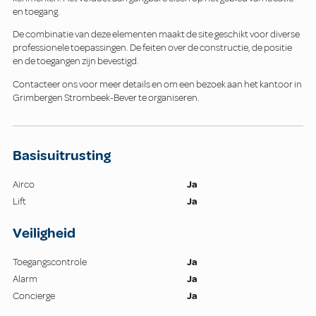
en toegang.
De combinatie van deze elementen maakt de site geschikt voor diverse
professionele toepassingen. De feiten over de constructie, de positie
en de toegangen zijn bevestigd.
Contacteer ons voor meer details en om een bezoek aan het kantoor in
Grimbergen Strombeek-Bever te organiseren.
Basisuitrusting
Airco
Ja
Lift
Ja
Veiligheid
Toegangscontrole
Ja
Alarm
Ja
Concierge
Ja