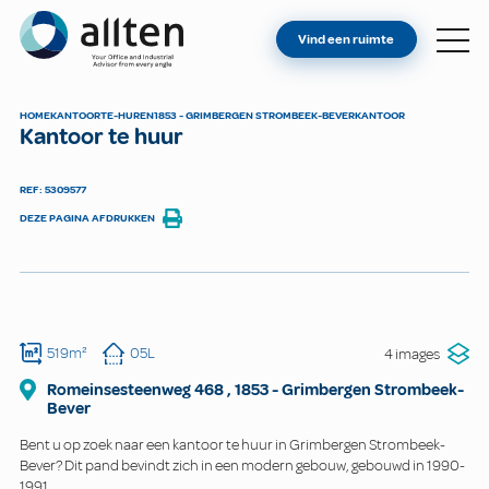
BENT U EIGENAAR?
Allten
Vind een ruimte
VIND EEN RUIMTE
OVER ONS
HOME
KANTOOR
TE-HUREN
1853 - GRIMBERGEN STROMBEEK-BEVER
KANTOOR
Kantoor te huur
CONTACT
REF: 5309577
DEZE PAGINA AFDRUKKEN
519m²
05L
4 images
Romeinsesteenweg
468
,
1853
-
Grimbergen Strombeek-
Bever
Bent u op zoek naar een kantoor te huur in Grimbergen Strombeek-
Bever? Dit pand bevindt zich in een modern gebouw, gebouwd in 1990-
1991.