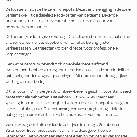
De locatie is nabij de Heizel en Kinepolis. Deze centrale ligging in de zone
vergemakkelijkt de dagelijkse activiteiten van de teams. Bekende
oriëntatiepunten zoals deze sites helpen bij de oriëntatie voor
bezoekers en personeel.
De toegang via de ring is eenvoudig. Dit stelt de gebruikers in staat om de
site zonder complicaties te bereiken vanaf de belangrijkste
verkeersassen. De trajecten worden directer voor professionele
verplaatsingen.
Een winkelcentrum bevindt zich op enkele meters afstand.
Werknemers hebben zo toegang tot basisdiensten in de onmiddellijke
nabijheid, zonder lange verplaatsingen. Dit ondersteunt de dagelijkse
werking van een bedrijf.
Dit kantoor in Grimbergen Strombeek-Bever is geschikt voor standaard
professionele behoeften. Het gebouw uit 1990-1991 biedt een
gevestigde structuur. De nabijheid van de Heizel en Kinepolis draagt bij
aan het lokale gemak. De ringtoegang vereenvoudigt de logistiek. Het
nabijgelegen winkelcentrum vult de praktische voorzieningen aan.
Voor gevestigde of uitbreidende bedrijven in de regio Grimbergen
Strombeek-Bever biedt deze huurruimte deze geverifieerde
kenmerken. Het voldoet aan gangbare eisen op het gebied van locatie