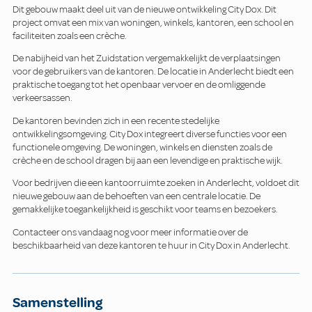
Dit gebouw maakt deel uit van de nieuwe ontwikkeling City Dox. Dit
project omvat een mix van woningen, winkels, kantoren, een school en
faciliteiten zoals een crèche.
De nabijheid van het Zuidstation vergemakkelijkt de verplaatsingen
voor de gebruikers van de kantoren. De locatie in Anderlecht biedt een
praktische toegang tot het openbaar vervoer en de omliggende
verkeersassen.
De kantoren bevinden zich in een recente stedelijke
ontwikkelingsomgeving. City Dox integreert diverse functies voor een
functionele omgeving. De woningen, winkels en diensten zoals de
crèche en de school dragen bij aan een levendige en praktische wijk.
Voor bedrijven die een kantoorruimte zoeken in Anderlecht, voldoet dit
nieuwe gebouw aan de behoeften van een centrale locatie. De
gemakkelijke toegankelijkheid is geschikt voor teams en bezoekers.
Contacteer ons vandaag nog voor meer informatie over de
beschikbaarheid van deze kantoren te huur in City Dox in Anderlecht.
Samenstelling