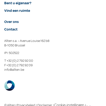
Bent u eigenaar?
Vind een ruimte
Over ons
Contact
Allten s.a. – Avenue Louise 162 b8
B-1050 Brussel
IPI: 502522
T
+32 (0) 2 792 92 00
F
+32 (0) 2 792 92 09
info@allten.be
Cookie-instellingen
© Allten |
Privacybeleid
|
Disclaimer
|
|