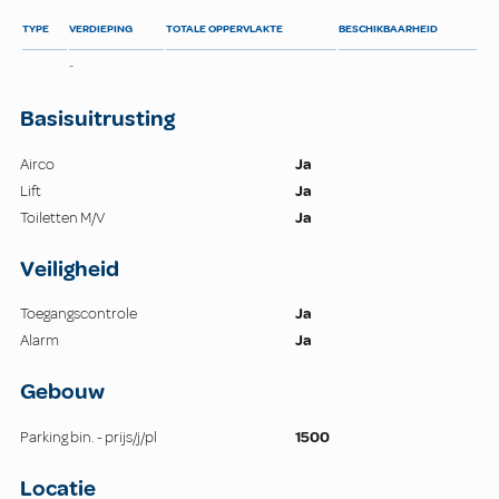
TYPE
VERDIEPING
TOTALE OPPERVLAKTE
BESCHIKBAARHEID
-
Basisuitrusting
Airco
Ja
Lift
Ja
Toiletten M/V
Ja
Veiligheid
Toegangscontrole
Ja
Alarm
Ja
Gebouw
Parking bin. - prijs/j/pl
1500
Locatie