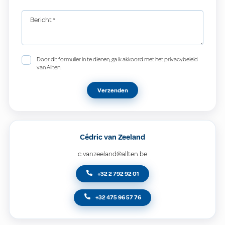
Bericht
*
Door dit formulier in te dienen, ga ik akkoord met het privacybeleid
van Allten.
Verzenden
Cédric van Zeeland
c.vanzeeland@allten.be
+32 2 792 92 01
+32 475 96 57 76