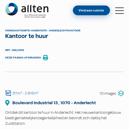
BENT U EIGENAAR?
Allten
Vind een ruimte
VIND EEN RUIMTE
OVER ONS
HOME
KANTOOR
TE-HUREN
1070 - ANDERLECHT
KANTOOR
Kantoor te huur
CONTACT
REF: 352/4015
DEZE PAGINA AFDRUKKEN
311m²
- 2.816m²
10 images
Boulevard Industriel
13
,
1070
-
Anderlecht
Ontdek dit kantoor te huur in Anderlecht. Het nieuwe kantoorgebouw
biedt gemakkelijke toegankelijkheid en bevindt zich vlakbij het
Zuidstation.