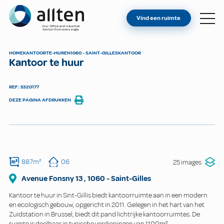
BENT U EIGENAAR?
Allten
Vind een ruimte
VIND EEN RUIMTE
OVER ONS
HOME
KANTOOR
TE-HUREN
1060 - SAINT-GILLES
KANTOOR
Kantoor te huur
CONTACT
REF: 5320177
DEZE PAGINA AFDRUKKEN
887m²
06
25 images
Avenue Fonsny
13
,
1060
-
Saint-Gilles
Kantoor te huur in Sint-Gillis biedt kantoorruimte aan in een modern
en ecologisch gebouw, opgericht in 2011. Gelegen in het hart van het
Zuidstation in Brussel, biedt dit pand lichtrijke kantoorruimtes. De
ruimte is deelbaar in typische verdiepingen van 1100m².