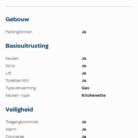
Gebouw
Parking binnen
Ja
Basisuitrusting
Keuken
Ja
Airco
Ja
Lift
Ja
Toiletten M/V
Ja
Type verwarming
Gas
Keuken - type
Kitchenette
Veiligheid
Toegangscontrole
Ja
Alarm
Ja
Concierge
Ja