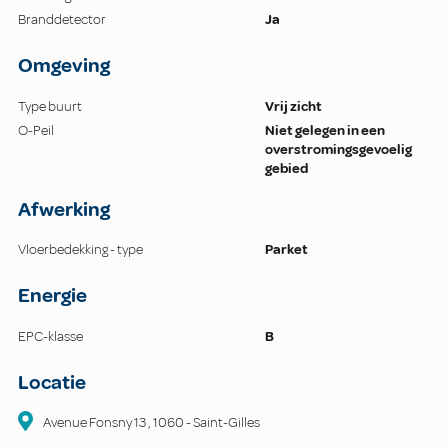
Branddetector
Ja
Omgeving
Type buurt
Vrij zicht
O-Peil
Niet gelegen in een
overstromingsgevoelig
gebied
Afwerking
Vloerbedekking - type
Parket
Energie
EPC-klasse
B
Locatie
Avenue Fonsny
13
,
1060
-
Saint-Gilles