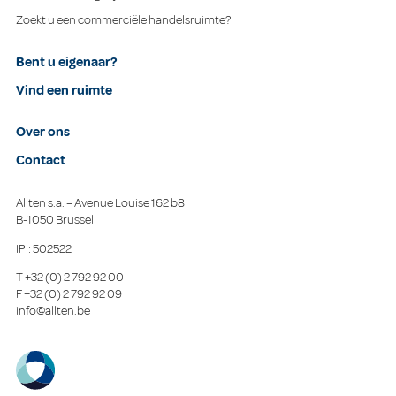
Zoekt u een commerciële handelsruimte?
Bent u eigenaar?
Vind een ruimte
Over ons
Contact
Allten s.a. – Avenue Louise 162 b8
B-1050 Brussel
IPI: 502522
T
+32 (0) 2 792 92 00
F
+32 (0) 2 792 92 09
info@allten.be