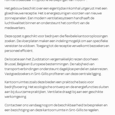
Het gebouw beschikt over een eigentijdse inkomhal uitgerust met een
gloednieuwe receptie. Het is energiezuinig en voorzien van nieuwe
zonnepanelen. Een modern ventilatiesysteem handhaaft de
luchtkwaliteit binnen en ondersteunt het comfort van de
medewerkers.
Deze opzet is geschikt voor bedrijven die flexibele kantooroplossingen
zoeken. De vloerplaten maken een indeling mogelijk om aan specifieke
vereisten te voldoen. Toegang tot de receptie verwelkomt bezoekers en
personeel efficiënt.
De locatie aan het Zuidstation vergemakkelijkt reizen doorheen
Brussel, België en Europese bestemmingen. De nabijheid van
transportverbindingen ondersteunt dagelijkse pendel en zakenreizen.
Vastgoedzoekers in Sint-Gillis profiteren van deze centrale ligging.
Kantoorruimtes zoals deze bieden een praktische basis voor
bedrijfsvoering. Het ecologische ontwerp en de energiefuncties sluiten
aan bij duurzame praktijken. Ventilatie draagt bij aan een geschikte
werkomgeving.
Contacteer ons vandaag nog om de beschikbaarheid te bespreken en
een bezichtiging van deze kantoorruimte in Sint-Gillis te regelen.