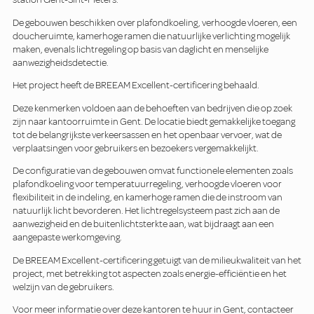
De gebouwen beschikken over plafondkoeling, verhoogde vloeren, een
doucheruimte, kamerhoge ramen die natuurlijke verlichting mogelijk
maken, evenals lichtregeling op basis van daglicht en menselijke
aanwezigheidsdetectie.
Het project heeft de BREEAM Excellent-certificering behaald.
Deze kenmerken voldoen aan de behoeften van bedrijven die op zoek
zijn naar kantoorruimte in Gent. De locatie biedt gemakkelijke toegang
tot de belangrijkste verkeersassen en het openbaar vervoer, wat de
verplaatsingen voor gebruikers en bezoekers vergemakkelijkt.
De configuratie van de gebouwen omvat functionele elementen zoals
plafondkoeling voor temperatuurregeling, verhoogde vloeren voor
flexibiliteit in de indeling, en kamerhoge ramen die de instroom van
natuurlijk licht bevorderen. Het lichtregelsysteem past zich aan de
aanwezigheid en de buitenlichtsterkte aan, wat bijdraagt aan een
aangepaste werkomgeving.
De BREEAM Excellent-certificering getuigt van de milieukwaliteit van het
project, met betrekking tot aspecten zoals energie-efficiëntie en het
welzijn van de gebruikers.
Voor meer informatie over deze kantoren te huur in Gent, contacteer