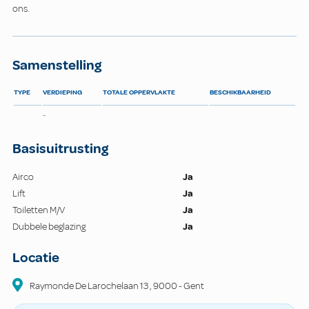
ons.
Samenstelling
TYPE
VERDIEPING
TOTALE OPPERVLAKTE
BESCHIKBAARHEID
-
Basisuitrusting
Airco
Ja
Lift
Ja
Toiletten M/V
Ja
Dubbele beglazing
Ja
Locatie
Raymonde De Larochelaan
13
,
9000
-
Gent