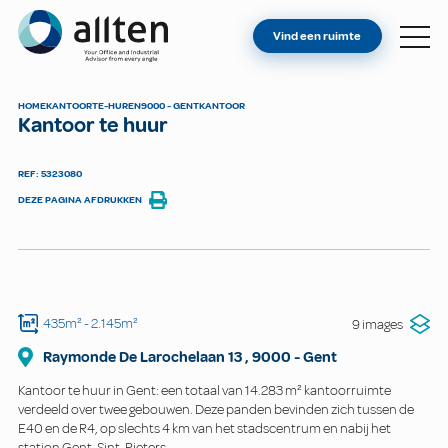
BENT U EIGENAAR?
Allten
Vind een ruimte
VIND EEN RUIMTE
OVER ONS
HOME
KANTOOR
TE-HUREN
9000 - GENT
KANTOOR
Kantoor te huur
CONTACT
REF: 5323080
DEZE PAGINA AFDRUKKEN
435m²
- 2.145m²
9 images
Raymonde De Larochelaan
13
,
9000
-
Gent
Kantoor te huur in Gent: een totaal van 14.283 m² kantoorruimte
verdeeld over twee gebouwen. Deze panden bevinden zich tussen de
E40 en de R4, op slechts 4 km van het stadscentrum en nabij het
station Gent-Sint-Pieters.