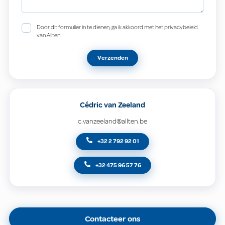
Door dit formulier in te dienen, ga ik akkoord met het privacybeleid
van Allten.
Verzenden
Cédric van Zeeland
c.vanzeeland@allten.be
+32 2 792 92 01
+32 475 96 57 76
Contacteer ons