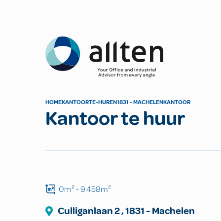
Allten
HOME
KANTOOR
TE-HUREN
1831 - MACHELEN
KANTOOR
Kantoor te huur
0m²
- 9.458m²
Culliganlaan
2
,
1831
-
Machelen