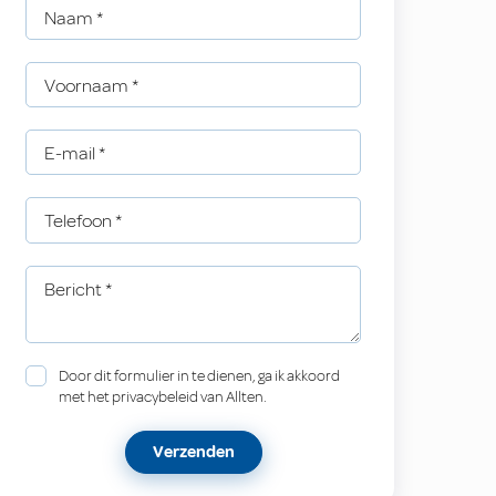
Naam
*
Voornaam
*
E-mail
*
Telefoon
*
Bericht
*
Door dit formulier in te dienen, ga ik akkoord
met het privacybeleid van Allten.
Verzenden