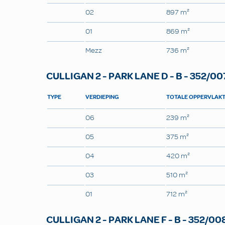
02
897 m²
01
869 m²
Mezz
736 m²
CULLIGAN 2 - PARK LANE D - B - 352/00
TYPE
VERDIEPING
TOTALE OPPERVLAK
06
239 m²
05
375 m²
04
420 m²
03
510 m²
01
712 m²
CULLIGAN 2 - PARK LANE F - B - 352/00