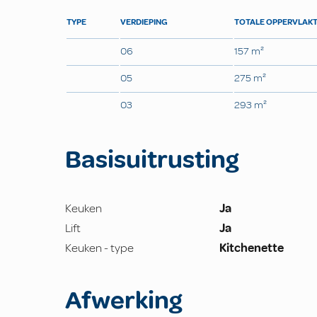
TYPE
VERDIEPING
TOTALE OPPERVLAK
06
157 m²
05
275 m²
03
293 m²
Basisuitrusting
Keuken
Ja
Lift
Ja
Keuken - type
Kitchenette
Afwerking