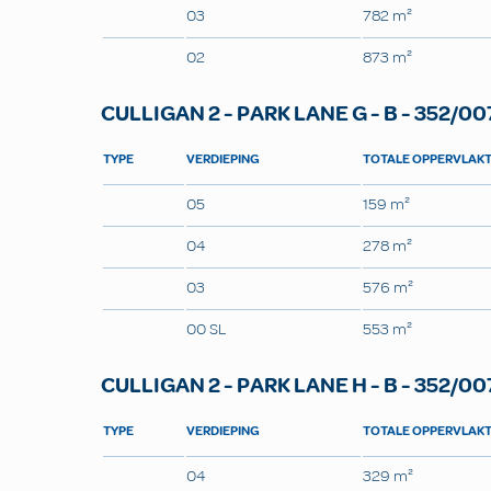
03
782 m²
02
873 m²
CULLIGAN 2 - PARK LANE G - B - 352/00
TYPE
VERDIEPING
TOTALE OPPERVLAK
05
159 m²
04
278 m²
03
576 m²
00 SL
553 m²
CULLIGAN 2 - PARK LANE H - B - 352/00
TYPE
VERDIEPING
TOTALE OPPERVLAK
04
329 m²