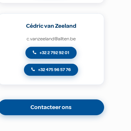
Cédric van Zeeland
c.vanzeeland@allten.be
+32 2 792 92 01
+32 475 96 57 76
Contacteer ons