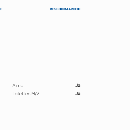
TE
BESCHIKBAARHEID
Airco
Ja
Toiletten M/V
Ja