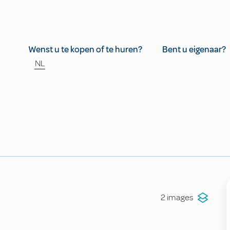
Wenst u te kopen of te huren?
Bent u eigenaar?
NL
2 images