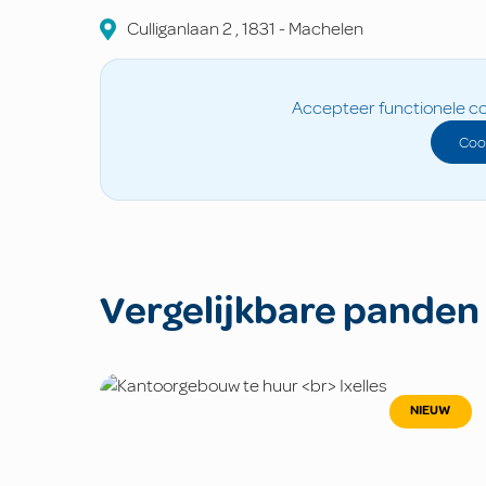
Culliganlaan
2
,
1831
-
Machelen
Accepteer functionele co
Coo
Vergelijkbare panden
NIEUW