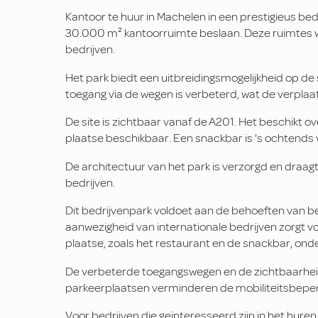
Kantoor te huur in Machelen in een prestigieus b
30.000 m² kantoorruimte beslaan. Deze ruimtes 
bedrijven.
Het park biedt een uitbreidingsmogelijkheid op de s
toegang via de wegen is verbeterd, wat de verplaa
De site is zichtbaar vanaf de A201. Het beschikt ove
plaatse beschikbaar. Een snackbar is 's ochtends
De architectuur van het park is verzorgd en draagt
bedrijven.
Dit bedrijvenpark voldoet aan de behoeften van b
aanwezigheid van internationale bedrijven zorgt 
plaatse, zoals het restaurant en de snackbar, onde
De verbeterde toegangswegen en de zichtbaarheid v
parkeerplaatsen verminderen de mobiliteitsbeper
Voor bedrijven die geïnteresseerd zijn in het hure