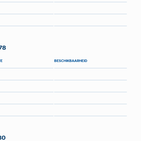
78
TE
BESCHIKBAARHEID
80