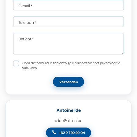
E-mail
*
Telefoon
*
Bericht
*
Door dit formulier in te dienen, ga ik akkoord met het privacybeleid
van Allten.
Verzenden
Antoine Ide
a.ide@allten.be
+32 2 792 92 04