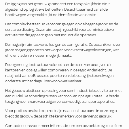
De ligging van het gebouw garandeert een toegankelijkheid die is
afgestemd op logistieke behoeften. De zichtbaarheid vanaf de
hoofdwegen vergemakkelijkt de identificatie van de site.
Het complex bestaat uit kantoren gelegen op de begane grond en de
eerste verdieping. Deze ruimtes zijn geschikt voor administratieve
activiteiten die gepaard gaan met industriële operaties.
De magazijnruimtes vervolledigen de configuratie. Ze beschikken over
grote toegangspoorten ontworpen voor vrachtwagenleveringen, wat
efficiënt laden en lossen mogelijk maakt.
Deze gemengde structuur voldoet aan de eisen van bedrijven die
kantoren en opslag willen combineren in de regio Anderlecht. De
nabijheid van de Brusselse poorten en de belangrijkste snelwegen
ondersteunt het dagelijkse woon-werkverkeer.
Het gebouw biedt een oplossing voor semi-industriële activiteiten met
een duidelijke scheiding tussen kantoor- en opslagruimtes. De brede
toegang voor zware voertuigen vereenvoudigt transportoperaties.
Voor professionals die op zoek zijn naar een huurpand in deze regio,
biedt dit gebouw de geschikte kenmerken voor gemengd gebruik.
Contacteer ons voor meer informatie, om een bezoek te regelen of om