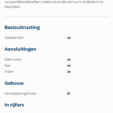
uw specifieke behoeften inzake industriële verhuur in Anderlecht te
bespreken.
Basisuitrusting
Toiletten M/V
Ja
Aansluitingen
Elektriciteit
Ja
Gas
Ja
Water
Ja
Gebouw
Aantal parking binnen
12
In cijfers