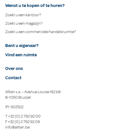
Wenst u te kopen of te huren?
Zoekt u een kantoor?
Zoekt u een magazijn?
Zoekt u een commerciële handelsruimte?
Bent u eigenaar?
Vind een ruimte
Over ons
Contact
Allten s.a. – Avenue Louise 162 b8
B-1050 Brussel
IPI: 502522
T
+32 (0) 2 792 92 00
F
+32 (0) 2 792 92 09
info@allten.be