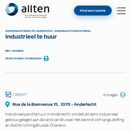
BENT U EIGENAAR?
Allten
Vind een ruimte
VIND EEN RUIMTE
OVER ONS
HOME
INDUSTRIEEL
TE-HUREN
1070 - ANDERLECHT
INDUSTRIEEL
Industrieel te huur
CONTACT
REF: 5340818
DEZE PAGINA AFDRUKKEN
1.950m²
4 images
Rue de la Bienvenue
15
,
1070
-
Anderlecht
Industrieel pand te huur in Anderlecht: ontdek dit semi-industrieel
gebouw gelegen aan de rand van Brussel. Het bevindt zich langs de Ring
en de E19 richting Brussel-Charleroi.