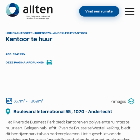
BENT U EIGENAAR?
Allten
Vind een ruimte
VIND EEN RUIMTE
OVER ONS
HOME
KANTOOR
TE-HUREN
1070 - ANDERLECHT
KANTOOR
Kantoor te huur
CONTACT
REF: 5341250
DEZE PAGINA AFDRUKKEN
357m²
- 1.869m²
7 images
Boulevard International
55
,
1070
-
Anderlecht
Het Riverside Business Park biedt kantoren en polyvalente ruimtes te
huur aan. Gelegen nabij afrit 17 van de Brusselse Westelijke Ring, biedt
dit bedrijvenpark tal van parkeerplaatsen. Het is geschikt voor de
vestiging van kantoren. Verschillende bekende internationale merken