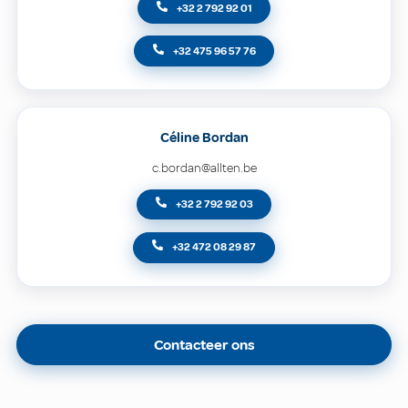
+32 2 792 92 01
+32 475 96 57 76
Céline Bordan
c.bordan@allten.be
+32 2 792 92 03
+32 472 08 29 87
Contacteer ons