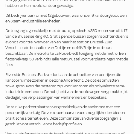
hebben er hun hoofdkantoor gevestigd.
Dit bedrijvenpark omvat 12 gebouwen, waaronder 9 kantoorgebouwen
en 3 semi-industriële eenheden.
De toegang is gemakkelijk met de auto, op slechts 350 meter van afrit 17
van de Brusselse Ring RO. Gratis pendelbussen zorgen 's ochtends en 's
avonds voor treinvervoer van en naar het station Brussel-Zuid.
Verschillende bushaltes van De Lijn en de MIVB zijn in de buurt
beschikbaar. De metrohalte La Roue biedt toegang met de metro. Een
fietssnelweg F50 verbindt Halle met Brussel voor verplaatsingen met de
fiets.
Riverside Business Park voldoet aan de behoeften van bedrijven die
kantoorruimte zoeken in de zone Anderlecht. De opties omvatten
zowel gebouwen die bestemd zijn voor kantoren als polyvalente semi-
industriële eenheden. De nabijheid van de hoofdwegen vergemakkelijkt
de dagelijkse verplaatsingen van werknemers en bezoekers.
De talrijke parkeerplaatsen vergemakkelijken de aankomst met een
persoonlijk voertuig. De vele openbaarvervoersmogelijkheden bieden
praktische alternatieven. Deze combinatie van diverse toegangen is
geschikt voor verschillende bedrijfsprofielen.
Voor alle informatie over de beschikbaarheid van kantoren te huur of