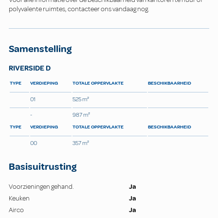
polyvalente ruimtes, contacteer ons vandaag nog.
Samenstelling
RIVERSIDE D
TYPE
VERDIEPING
TOTALE OPPERVLAKTE
BESCHIKBAARHEID
01
525 m²
-
987 m²
TYPE
VERDIEPING
TOTALE OPPERVLAKTE
BESCHIKBAARHEID
00
357 m²
Basisuitrusting
Voorzieningen gehand.
Ja
Keuken
Ja
Airco
Ja