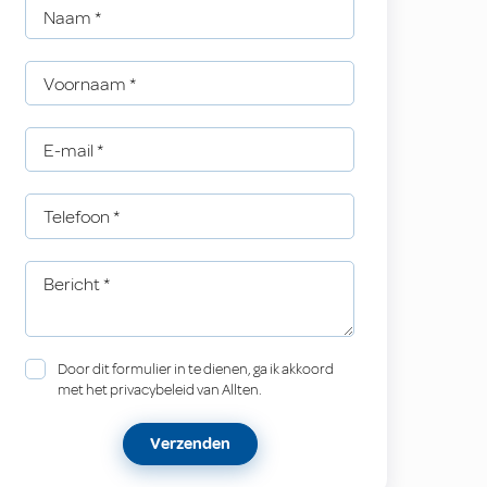
Naam
*
Voornaam
*
E-mail
*
Telefoon
*
Bericht
*
Door dit formulier in te dienen, ga ik akkoord
met het privacybeleid van Allten.
Verzenden