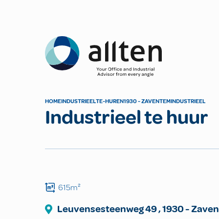
Allten
HOME
INDUSTRIEEL
TE-HUREN
1930 - ZAVENTEM
INDUSTRIEEL
Industrieel te huur
615m²
Leuvensesteenweg
49
,
1930
-
Zave