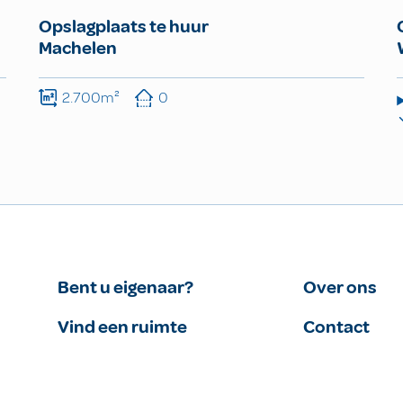
Opslagplaats te huur
Machelen
2.700m²
0
Bent u eigenaar?
Over ons
Vind een ruimte
Contact