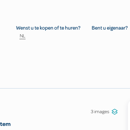
Wenst u te kopen of te huren?
Bent u eigenaar?
NL
3 images
ntem