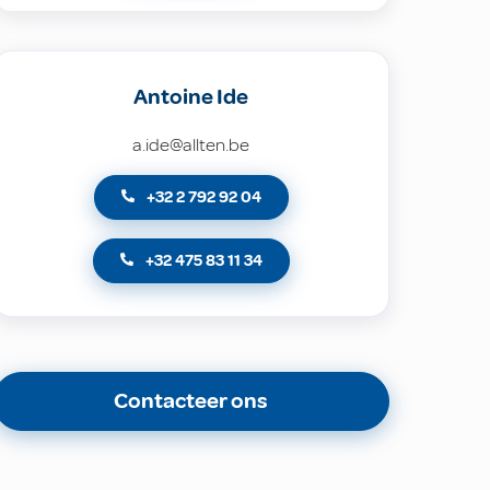
Antoine Ide
a.ide@allten.be
+32 2 792 92 04
+32 475 83 11 34
Contacteer ons