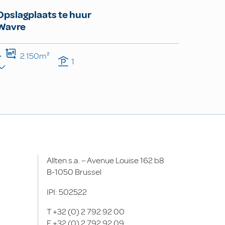
Opslagplaats te huur
Wavre
2.150m²
1
Allten s.a. – Avenue Louise 162 b8
B-1050 Brussel
IPI: 502522
T
+32 (0) 2 792 92 00
F
+32 (0) 2 792 92 09