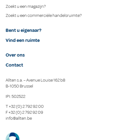
Zoekt u een magazijn?
Zoekt u een commerciële handelsruimte?
Bent u eigenaar?
Vind een ruimte
Over ons
Contact
Allten s.a. – Avenue Louise 162 b8
B-1050 Brussel
IPI: 502522
T
+32 (0) 2 792 92 00
F
+32 (0) 2 792 92 09
info@allten.be