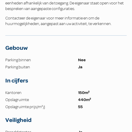
eenheden afhankelijk van de toegang. De eigenaar staat open voor het
bespreken van aangepaste configuraties.
Contacteer de eigenaar voor meer informatie en om de
huurmogelijkheden, aangepast aan uw activiteit, te verkennen.
Gebouw
Parking binnen
Nee
Parking buiten
Ja
In cijfers
Kantoren
150m²
Opslagruimte
440m²
Opslagruimte prijs/m²/j
55
Veiligheid