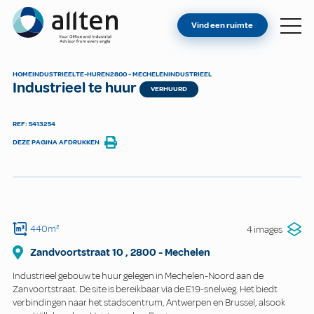
BENT U EIGENAAR?
Allten
Vind een ruimte
VIND EEN RUIMTE
OVER ONS
HOME
INDUSTRIEEL
TE-HUREN
2800 - MECHELEN
INDUSTRIEEL
Industrieel te huur
CONTACT
VERHUURD
REF: 5413254
DEZE PAGINA AFDRUKKEN
440m²
4 images
Zandvoortstraat
10
,
2800
-
Mechelen
Industrieel gebouw te huur gelegen in Mechelen-Noord aan de
Zanvoortstraat. De site is bereikbaar via de E19-snelweg. Het biedt
verbindingen naar het stadscentrum, Antwerpen en Brussel, alsook