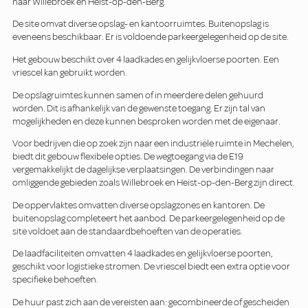
naar Willebroek en Heist-op-den-Berg.
De site omvat diverse opslag- en kantoorruimtes. Buitenopslag is
eveneens beschikbaar. Er is voldoende parkeergelegenheid op de site.
Het gebouw beschikt over 4 laadkades en gelijkvloerse poorten. Een
vriescel kan gebruikt worden.
De opslagruimtes kunnen samen of in meerdere delen gehuurd
worden. Dit is afhankelijk van de gewenste toegang. Er zijn tal van
mogelijkheden en deze kunnen besproken worden met de eigenaar.
Voor bedrijven die op zoek zijn naar een industriële ruimte in Mechelen,
biedt dit gebouw flexibele opties. De wegtoegang via de E19
vergemakkelijkt de dagelijkse verplaatsingen. De verbindingen naar
omliggende gebieden zoals Willebroek en Heist-op-den-Berg zijn direct.
De oppervlaktes omvatten diverse opslagzones en kantoren. De
buitenopslag completeert het aanbod. De parkeergelegenheid op de
site voldoet aan de standaardbehoeften van de operaties.
De laadfaciliteiten omvatten 4 laadkades en gelijkvloerse poorten,
geschikt voor logistieke stromen. De vriescel biedt een extra optie voor
specifieke behoeften.
De huur past zich aan de vereisten aan: gecombineerde of gescheiden