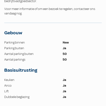
bedrijfsvastgoedsector.
Voor meer informatie of om een bezoek te regelen, contacteer ons
vandaag nog.
Gebouw
Parking binnen
Nee
Parking buiten
Ja
Aantal parking buiten
50
Aantal parkings
50
Basisuitrusting
Keuken
Ja
Airco
Ja
Lift
Ja
Dubbele beglazing
Ja