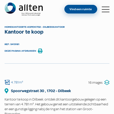
BENT U EIGENAAR?
Allten
Vind een ruimte
VIND EEN RUIMTE
OVER ONS
HOME
KANTOOR
TE-KOPEN
1702 - DILBEEK
KANTOOR
Kantoor te koop
CONTACT
REF: 5419181
DEZE PAGINA AFDRUKKEN
4.781m²
16 images
Spoorwegstraat
30
,
1702
-
Dilbeek
Kantoor te koop in Dilbeek: ontdek dit kantoorgebouw gelegen op een
terrein van 4.781 m². Het gebouw geniet een uitstekende zichtbaarheid
en een gunstige ligging nabij de ring en het station van Groot-
Bijgaarden.