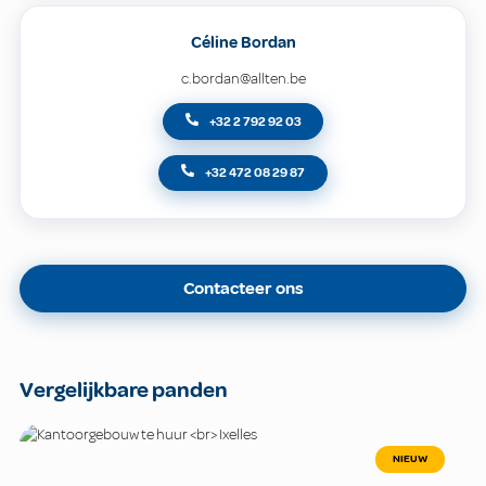
Céline Bordan
c.bordan@allten.be
+32 2 792 92 03
+32 472 08 29 87
Contacteer ons
Vergelijkbare panden
NIEUW