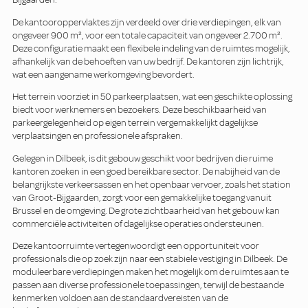
De kantooroppervlaktes zijn verdeeld over drie verdiepingen, elk van
ongeveer 900 m², voor een totale capaciteit van ongeveer 2.700 m².
Deze configuratie maakt een flexibele indeling van de ruimtes mogelijk,
afhankelijk van de behoeften van uw bedrijf. De kantoren zijn lichtrijk,
wat een aangename werkomgeving bevordert.
Het terrein voorziet in 50 parkeerplaatsen, wat een geschikte oplossing
biedt voor werknemers en bezoekers. Deze beschikbaarheid van
parkeergelegenheid op eigen terrein vergemakkelijkt dagelijkse
verplaatsingen en professionele afspraken.
Gelegen in Dilbeek, is dit gebouw geschikt voor bedrijven die ruime
kantoren zoeken in een goed bereikbare sector. De nabijheid van de
belangrijkste verkeersassen en het openbaar vervoer, zoals het station
van Groot-Bijgaarden, zorgt voor een gemakkelijke toegang vanuit
Brussel en de omgeving. De grote zichtbaarheid van het gebouw kan
commerciële activiteiten of dagelijkse operaties ondersteunen.
Deze kantoorruimte vertegenwoordigt een opportuniteit voor
professionals die op zoek zijn naar een stabiele vestiging in Dilbeek. De
moduleerbare verdiepingen maken het mogelijk om de ruimtes aan te
passen aan diverse professionele toepassingen, terwijl de bestaande
kenmerken voldoen aan de standaardvereisten van de