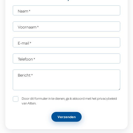
Naam
*
Voornaam
*
E-mail
*
Telefoon
*
Bericht
*
Door dit formulier in te dienen, ga ik akkoord met het privacybeleid
van Allten.
Verzenden