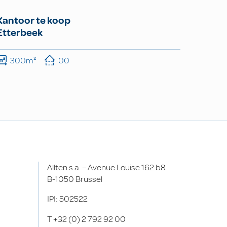
Kantoor te koop
Etterbeek
300m²
00
Allten s.a. – Avenue Louise 162 b8
B-1050 Brussel
IPI: 502522
T
+32 (0) 2 792 92 00