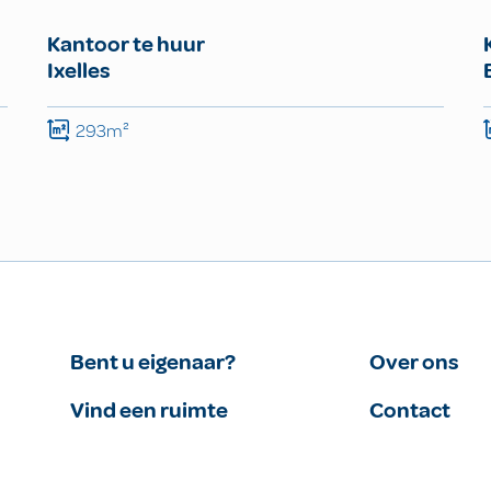
Kantoor te huur
Ixelles
293m²
Bent u eigenaar?
Over ons
Vind een ruimte
Contact