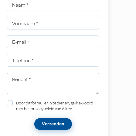
Naam
*
Voornaam
*
E-mail
*
Telefoon
*
Bericht
*
Door dit formulier in te dienen, ga ik akkoord
met het privacybeleid van Allten.
Verzenden