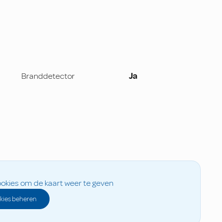
Branddetector
Ja
okies om de kaart weer te geven
kies beheren