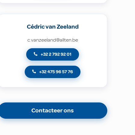
Cédric van Zeeland
c.vanzeeland@allten.be
+32 2 792 92 01
+32 475 96 57 76
Contacteer ons