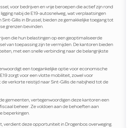
el, voor bedrijven en vrije beroepen die actief zijn rond
 ligging nabij de E19-autosnelweg, wat verplaatsingen
Sint-Gillis in Brussel, bieden ze gemakkelijke toegang tot
else grenzen bevinden.
drijven die hun belastingen op een geoptimaliseerde
ssel van toepassing zijn te vermijden. De kantoren bieden
eiten, met een snelle verbinding naar de belangrijkste
enwoordigt een toegankelijke optie voor economische
E19 zorgt voor een vlotte mobiliteit, zowel voor
 verkorte reistijd naar Sint-Gillis de nabijheid tot de
gende gemeenten, vertegenwoordigen deze kantoren een
 fiscaal beheer. Ze voldoen aan de behoeften aan
ke beperkingen.
st, verdient deze opportuniteit in Drogenbos overweging.