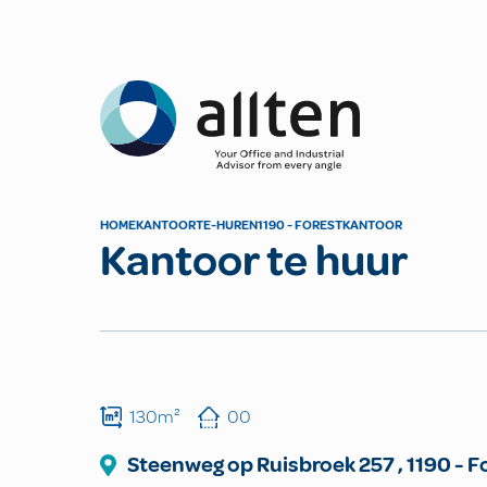
Allten
HOME
KANTOOR
TE-HUREN
1190 - FOREST
KANTOOR
Kantoor te huur
130m²
00
Steenweg op Ruisbroek
257
,
1190
-
Fo