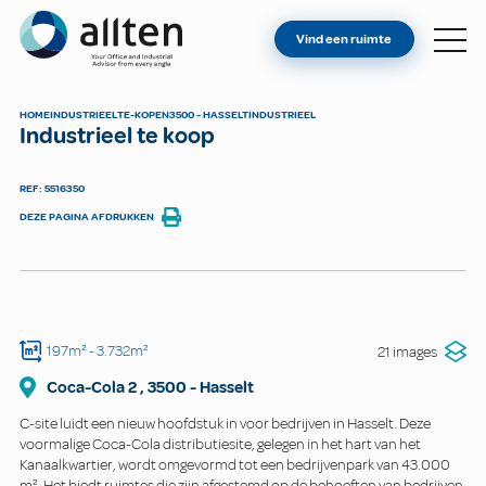
BENT U EIGENAAR?
Allten
Vind een ruimte
VIND EEN RUIMTE
OVER ONS
HOME
INDUSTRIEEL
TE-KOPEN
3500 - HASSELT
INDUSTRIEEL
Industrieel te koop
CONTACT
REF: 5516350
DEZE PAGINA AFDRUKKEN
197m²
- 3.732m²
21 images
Coca-Cola
2
,
3500
-
Hasselt
C-site luidt een nieuw hoofdstuk in voor bedrijven in Hasselt. Deze
voormalige Coca-Cola distributiesite, gelegen in het hart van het
Kanaalkwartier, wordt omgevormd tot een bedrijvenpark van 43.000
m². Het biedt ruimtes die zijn afgestemd op de behoeften van bedrijven.