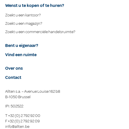
Wenst u te kopen of te huren?
Zoekt u een kantoor?
Zoekt u een magazijn?
Zoekt u een commerciële handelsruimte?
Bent u eigenaar?
Vind een ruimte
Over ons
Contact
Allten s.a. – Avenue Louise 162 b8
B-1050 Brussel
IPI: 502522
T
+32 (0) 2 792 92 00
F
+32 (0) 2 792 92 09
info@allten.be