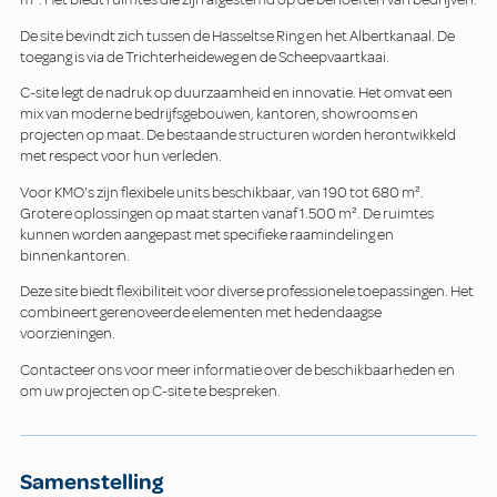
De site bevindt zich tussen de Hasseltse Ring en het Albertkanaal. De
toegang is via de Trichterheideweg en de Scheepvaartkaai.
C-site legt de nadruk op duurzaamheid en innovatie. Het omvat een
mix van moderne bedrijfsgebouwen, kantoren, showrooms en
projecten op maat. De bestaande structuren worden herontwikkeld
met respect voor hun verleden.
Voor KMO's zijn flexibele units beschikbaar, van 190 tot 680 m².
Grotere oplossingen op maat starten vanaf 1.500 m². De ruimtes
kunnen worden aangepast met specifieke raamindeling en
binnenkantoren.
Deze site biedt flexibiliteit voor diverse professionele toepassingen. Het
combineert gerenoveerde elementen met hedendaagse
voorzieningen.
Contacteer ons voor meer informatie over de beschikbaarheden en
om uw projecten op C-site te bespreken.
Samenstelling