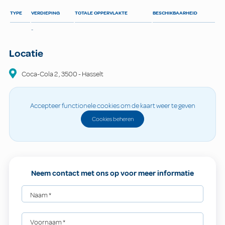
TYPE
VERDIEPING
TOTALE OPPERVLAKTE
BESCHIKBAARHEID
-
Locatie
Coca-Cola
2
,
3500
-
Hasselt
Accepteer functionele cookies om de kaart weer te geven
Cookies beheren
Neem contact met ons op voor meer informatie
Naam
*
Voornaam
*