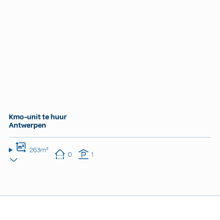
Kmo-unit te huur
Antwerpen
263m²
0
1