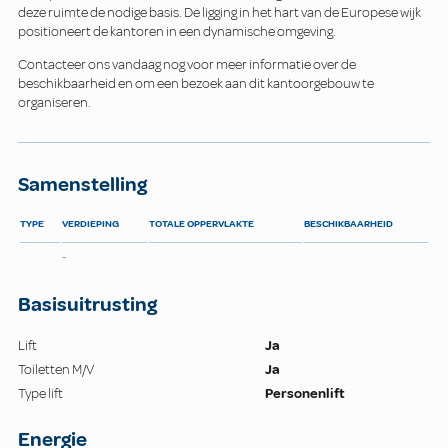
deze ruimte de nodige basis. De ligging in het hart van de Europese wijk
positioneert de kantoren in een dynamische omgeving.
Contacteer ons vandaag nog voor meer informatie over de
beschikbaarheid en om een bezoek aan dit kantoorgebouw te
organiseren.
Samenstelling
TYPE
VERDIEPING
TOTALE OPPERVLAKTE
BESCHIKBAARHEID
-
Basisuitrusting
Lift
Ja
Toiletten M/V
Ja
Type lift
Personenlift
Energie