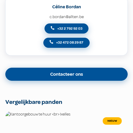
Céline Bordan
c.bordan@allten.be
+32 2 792 92 03
+32 472 08 29 87
Contacteer ons
Vergelijkbare panden
NIEUW