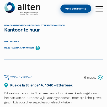
BENT U EIGENAAR?
Allten
Vind een ruimte
VIND EEN RUIMTE
OVER ONS
HOME
KANTOOR
TE-HUREN
1040 - ETTERBEEK
KANTOOR
Kantoor te huur
CONTACT
REF: 5527782
DEZE PAGINA AFDRUKKEN
200m²
- 760m²
6 images
Rue de la Science
14
,
1040
-
Etterbeek
Dit kantoor te huur in Etterbeek bevindt zich in een kantoorgebouw in
het hart van de Europese wijk. De aangeboden ruimtes zijn lichtrijk, wat
geschikt is voor diverse professionele activiteiten.