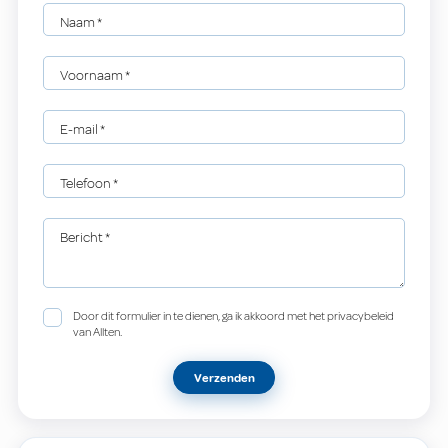
Naam
*
Voornaam
*
E-mail
*
Telefoon
*
Bericht
*
Door dit formulier in te dienen, ga ik akkoord met het privacybeleid
van Allten.
Verzenden