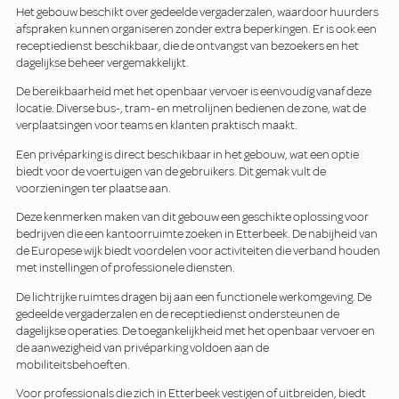
Het gebouw beschikt over gedeelde vergaderzalen, waardoor huurders
afspraken kunnen organiseren zonder extra beperkingen. Er is ook een
receptiedienst beschikbaar, die de ontvangst van bezoekers en het
dagelijkse beheer vergemakkelijkt.
De bereikbaarheid met het openbaar vervoer is eenvoudig vanaf deze
locatie. Diverse bus-, tram- en metrolijnen bedienen de zone, wat de
verplaatsingen voor teams en klanten praktisch maakt.
Een privéparking is direct beschikbaar in het gebouw, wat een optie
biedt voor de voertuigen van de gebruikers. Dit gemak vult de
voorzieningen ter plaatse aan.
Deze kenmerken maken van dit gebouw een geschikte oplossing voor
bedrijven die een kantoorruimte zoeken in Etterbeek. De nabijheid van
de Europese wijk biedt voordelen voor activiteiten die verband houden
met instellingen of professionele diensten.
De lichtrijke ruimtes dragen bij aan een functionele werkomgeving. De
gedeelde vergaderzalen en de receptiedienst ondersteunen de
dagelijkse operaties. De toegankelijkheid met het openbaar vervoer en
de aanwezigheid van privéparking voldoen aan de
mobiliteitsbehoeften.
Voor professionals die zich in Etterbeek vestigen of uitbreiden, biedt