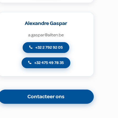
Alexandre Gaspar
a.gaspar@allten.be
+32 2 792 92 05
+32 475 49 78 35
Contacteer ons