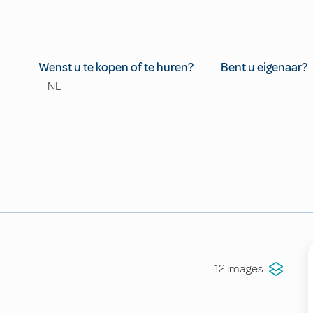
Wenst u te kopen of te huren?
Bent u eigenaar?
NL
12 images