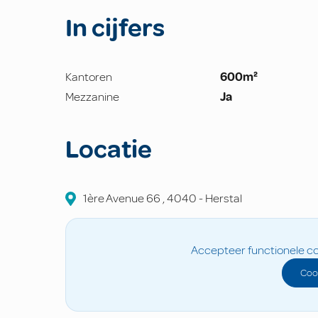
In cijfers
Kantoren
600m²
Mezzanine
Ja
Locatie
1ère Avenue
66
,
4040
-
Herstal
Accepteer functionele co
Coo