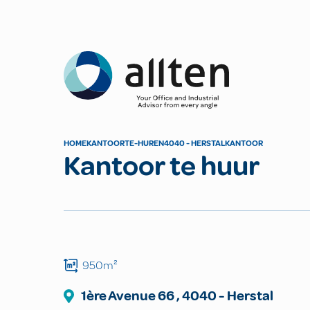
Allten
HOME
KANTOOR
TE-HUREN
4040 - HERSTAL
KANTOOR
Kantoor te huur
950m²
1ère Avenue
66
,
4040
-
Herstal