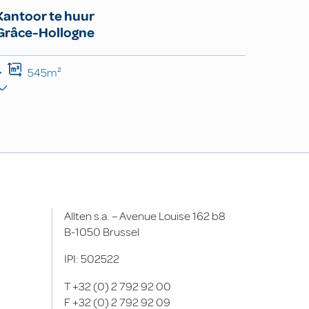
Kantoor te huur
Grâce-Hollogne
545m²
Allten s.a. – Avenue Louise 162 b8
B-1050 Brussel
IPI: 502522
T
+32 (0) 2 792 92 00
F
+32 (0) 2 792 92 09