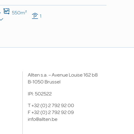
550m²
1
Allten s.a. – Avenue Louise 162 b8
B-1050 Brussel
IPI: 502522
T
+32 (0) 2 792 92 00
F
+32 (0) 2 792 92 09
info@allten.be