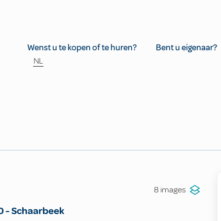
Wenst u te kopen of te huren?
Bent u eigenaar?
NL
8 images
0
-
Schaarbeek