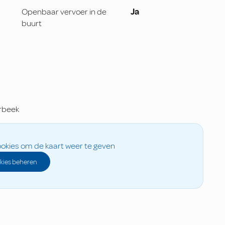
Openbaar vervoer in de
Ja
buurt
rbeek
okies om de kaart weer te geven
kies beheren