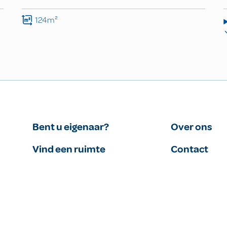
124m²
Bent u eigenaar?
Over ons
Vind een ruimte
Contact