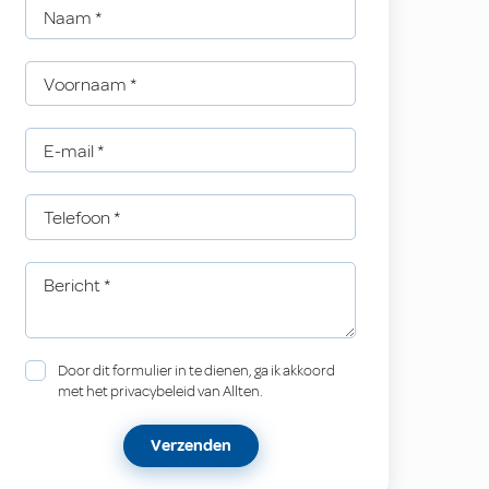
Naam
*
Voornaam
*
E-mail
*
Telefoon
*
Bericht
*
Door dit formulier in te dienen, ga ik akkoord
met het privacybeleid van Allten.
Verzenden