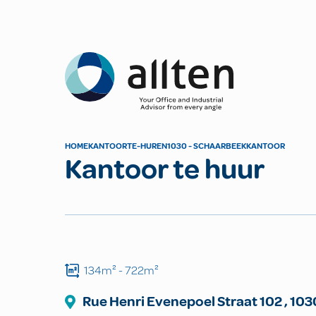
Allten
HOME
KANTOOR
TE-HUREN
1030 - SCHAARBEEK
KANTOOR
Kantoor te huur
134m²
- 722m²
Rue Henri Evenepoel Straat
102
,
103