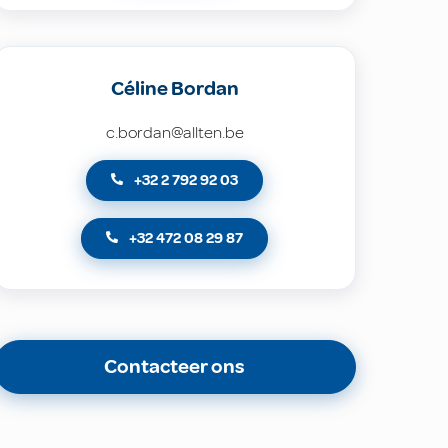
Céline Bordan
c.bordan@allten.be
+32 2 792 92 03
+32 472 08 29 87
Contacteer ons