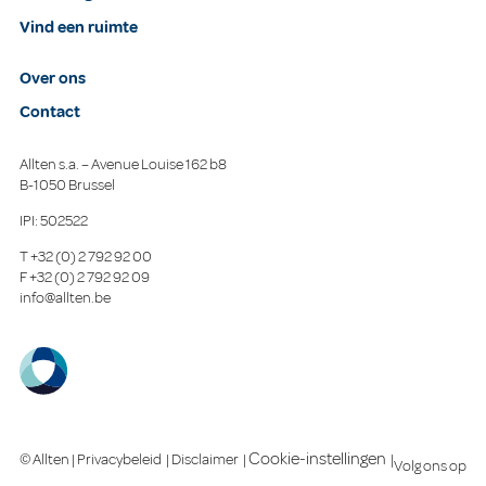
Vind een ruimte
Over ons
Contact
Allten s.a. – Avenue Louise 162 b8
B-1050 Brussel
IPI: 502522
T
+32 (0) 2 792 92 00
F
+32 (0) 2 792 92 09
info@allten.be
Cookie-instellingen
© Allten |
Privacybeleid
|
Disclaimer
|
|
Volg ons op