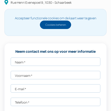
Rue Henri Evenepoel
9
,
1030
-
Schaarbeek
Accepteer functionele cookies om de kaart weer te geven
Cookies beheren
Neem contact met ons op voor meer informatie
Naam
*
Voornaam
*
E-mail
*
Telefoon
*