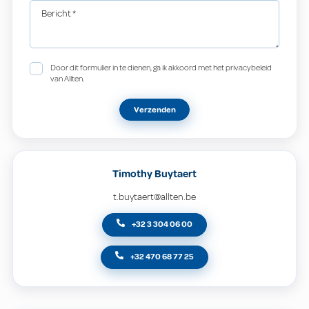
Bericht
*
Door dit formulier in te dienen, ga ik akkoord met het privacybeleid
van Allten.
Verzenden
Timothy Buytaert
t.buytaert@allten.be
+32 3 304 06 00
+32 470 68 77 25