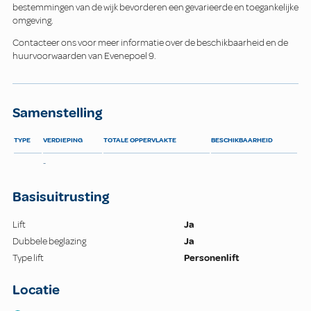
bestemmingen van de wijk bevorderen een gevarieerde en toegankelijke
omgeving.
Contacteer ons voor meer informatie over de beschikbaarheid en de
huurvoorwaarden van Evenepoel 9.
Samenstelling
TYPE
VERDIEPING
TOTALE OPPERVLAKTE
BESCHIKBAARHEID
-
Basisuitrusting
Lift
Ja
Dubbele beglazing
Ja
Type lift
Personenlift
Locatie