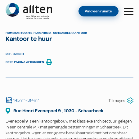
BENT U EIGENAAR?
Allten
Vind een ruimte
VIND EEN RUIMTE
OVER ONS
HOME
KANTOOR
TE-HUREN
1030 - SCHAARBEEK
KANTOOR
Kantoor te huur
CONTACT
REF: 5596611
DEZE PAGINA AFDRUKKEN
145m²
- 314m²
11 images
Rue Henri Evenepoel
9
,
1030
-
Schaarbeek
Evenepoel 9 is een kantoorgebouw met klassieke architectuur, gelegen
in een centrale wijk met gemengde bestemmingen in Schaarbeek. Dit
kantoorgebouw geniet een goede bereikbaarheid met het openbaar
vervoer. Het bevindt zich nabij een structurerende as van de hoofdstad