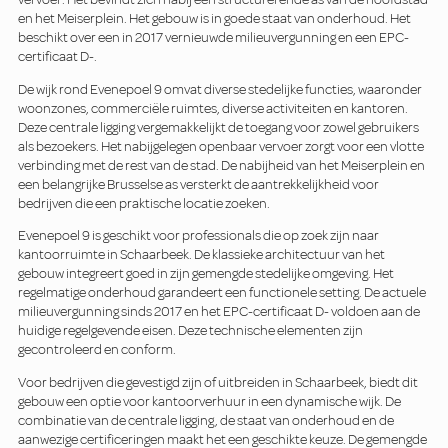
en het Meiserplein. Het gebouw is in goede staat van onderhoud. Het
beschikt over een in 2017 vernieuwde milieuvergunning en een EPC-
certificaat D-.
De wijk rond Evenepoel 9 omvat diverse stedelijke functies, waaronder
woonzones, commerciële ruimtes, diverse activiteiten en kantoren.
Deze centrale ligging vergemakkelijkt de toegang voor zowel gebruikers
als bezoekers. Het nabijgelegen openbaar vervoer zorgt voor een vlotte
verbinding met de rest van de stad. De nabijheid van het Meiserplein en
een belangrijke Brusselse as versterkt de aantrekkelijkheid voor
bedrijven die een praktische locatie zoeken.
Evenepoel 9 is geschikt voor professionals die op zoek zijn naar
kantoorruimte in Schaarbeek. De klassieke architectuur van het
gebouw integreert goed in zijn gemengde stedelijke omgeving. Het
regelmatige onderhoud garandeert een functionele setting. De actuele
milieuvergunning sinds 2017 en het EPC-certificaat D- voldoen aan de
huidige regelgevende eisen. Deze technische elementen zijn
gecontroleerd en conform.
Voor bedrijven die gevestigd zijn of uitbreiden in Schaarbeek, biedt dit
gebouw een optie voor kantoorverhuur in een dynamische wijk. De
combinatie van de centrale ligging, de staat van onderhoud en de
aanwezige certificeringen maakt het een geschikte keuze. De gemengde