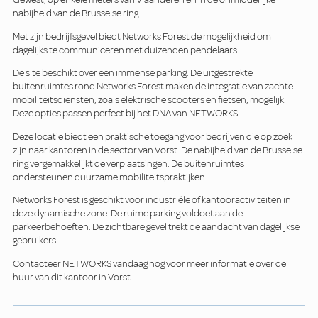
nabijheid van de Brusselse ring.
Met zijn bedrijfsgevel biedt Networks Forest de mogelijkheid om
dagelijks te communiceren met duizenden pendelaars.
De site beschikt over een immense parking. De uitgestrekte
buitenruimtes rond Networks Forest maken de integratie van zachte
mobiliteitsdiensten, zoals elektrische scooters en fietsen, mogelijk.
Deze opties passen perfect bij het DNA van NETWORKS.
Deze locatie biedt een praktische toegang voor bedrijven die op zoek
zijn naar kantoren in de sector van Vorst. De nabijheid van de Brusselse
ring vergemakkelijkt de verplaatsingen. De buitenruimtes
ondersteunen duurzame mobiliteitspraktijken.
Networks Forest is geschikt voor industriële of kantooractiviteiten in
deze dynamische zone. De ruime parking voldoet aan de
parkeerbehoeften. De zichtbare gevel trekt de aandacht van dagelijkse
gebruikers.
Contacteer NETWORKS vandaag nog voor meer informatie over de
huur van dit kantoor in Vorst.