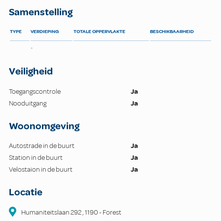
Samenstelling
TYPE
VERDIEPING
TOTALE OPPERVLAKTE
BESCHIKBAARHEID
-
Veiligheid
Toegangscontrole
Ja
Nooduitgang
Ja
Woonomgeving
Autostrade in de buurt
Ja
Station in de buurt
Ja
Velostaion in de buurt
Ja
Locatie
Humaniteitslaan
292
,
1190
-
Forest