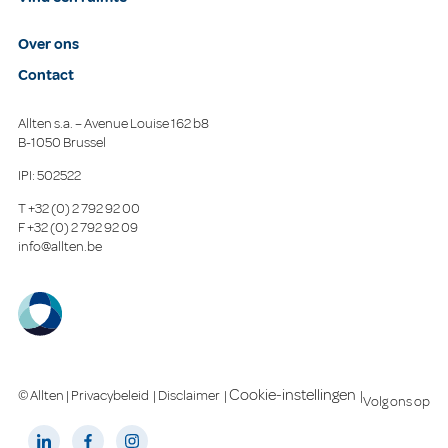
Over ons
Contact
Allten s.a. – Avenue Louise 162 b8
B-1050 Brussel
IPI: 502522
T
+32 (0) 2 792 92 00
F
+32 (0) 2 792 92 09
info@allten.be
Cookie-instellingen
© Allten |
Privacybeleid
|
Disclaimer
|
|
Volg ons op