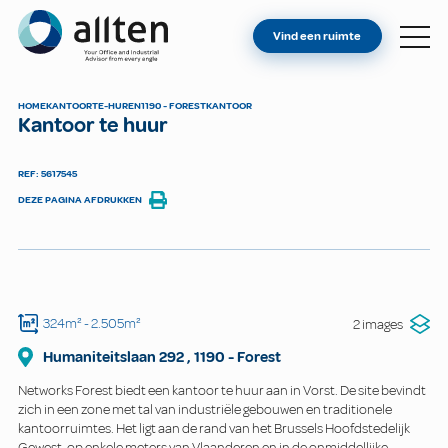
BENT U EIGENAAR?
Allten
Vind een ruimte
VIND EEN RUIMTE
OVER ONS
HOME
KANTOOR
TE-HUREN
1190 - FOREST
KANTOOR
Kantoor te huur
CONTACT
REF: 5617545
DEZE PAGINA AFDRUKKEN
324m²
- 2.505m²
2 images
Humaniteitslaan
292
,
1190
-
Forest
Networks Forest biedt een kantoor te huur aan in Vorst. De site bevindt
zich in een zone met tal van industriële gebouwen en traditionele
kantoorruimtes. Het ligt aan de rand van het Brussels Hoofdstedelijk
Gewest, op enkele meters van Vlaanderen en in de onmiddellijke