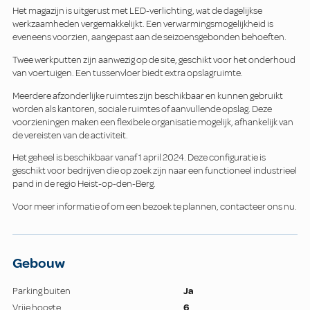
Het magazijn is uitgerust met LED-verlichting, wat de dagelijkse
werkzaamheden vergemakkelijkt. Een verwarmingsmogelijkheid is
eveneens voorzien, aangepast aan de seizoensgebonden behoeften.
Twee werkputten zijn aanwezig op de site, geschikt voor het onderhoud
van voertuigen. Een tussenvloer biedt extra opslagruimte.
Meerdere afzonderlijke ruimtes zijn beschikbaar en kunnen gebruikt
worden als kantoren, sociale ruimtes of aanvullende opslag. Deze
voorzieningen maken een flexibele organisatie mogelijk, afhankelijk van
de vereisten van de activiteit.
Het geheel is beschikbaar vanaf 1 april 2024. Deze configuratie is
geschikt voor bedrijven die op zoek zijn naar een functioneel industrieel
pand in de regio Heist-op-den-Berg.
Voor meer informatie of om een bezoek te plannen, contacteer ons nu.
Gebouw
Parking buiten
Ja
Vrije hoogte
6