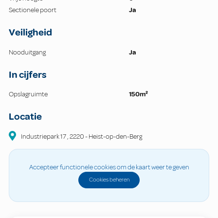
Sectionele poort
Ja
Veiligheid
Nooduitgang
Ja
In cijfers
Opslagruimte
150m²
Locatie
Industriepark
17
,
2220
-
Heist-op-den-Berg
Accepteer functionele cookies om de kaart weer te geven
Cookies beheren