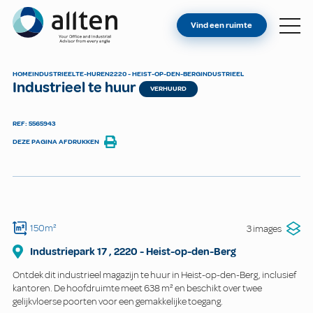
BENT U EIGENAAR?
Allten
Vind een ruimte
VIND EEN RUIMTE
OVER ONS
HOME
INDUSTRIEEL
TE-HUREN
2220 - HEIST-OP-DEN-BERG
INDUSTRIEEL
Industrieel te huur
CONTACT
VERHUURD
REF: 5565943
DEZE PAGINA AFDRUKKEN
150m²
3 images
Industriepark
17
,
2220
-
Heist-op-den-Berg
Ontdek dit industrieel magazijn te huur in Heist-op-den-Berg, inclusief
kantoren. De hoofdruimte meet 638 m² en beschikt over twee
gelijkvloerse poorten voor een gemakkelijke toegang.