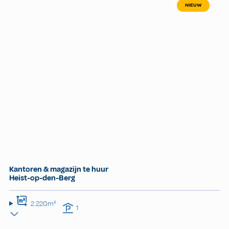
NIEUW
Kantoren & magazijn te huur
Heist-op-den-Berg
2.220m²
1