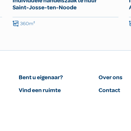
Individuele handelszaak te huur
Saint-Josse-ten-Noode
360m²
Bent u eigenaar?
Over ons
Vind een ruimte
Contact