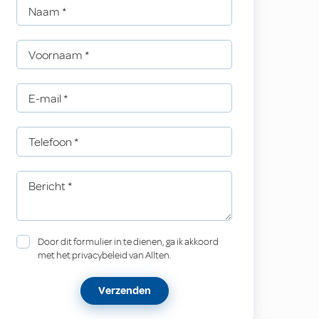
Naam
*
Voornaam
*
E-mail
*
Telefoon
*
Bericht
*
Door dit formulier in te dienen, ga ik akkoord
met het privacybeleid van Allten.
Verzenden