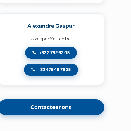
Alexandre Gaspar
a.gaspar@allten.be
+32 2 792 92 05
+32 475 49 78 35
Contacteer ons