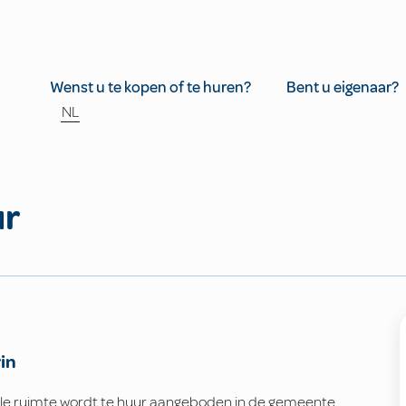
Wenst u te kopen of te huren?
Bent u eigenaar?
NL
ur
in
le ruimte wordt te huur aangeboden in de gemeente