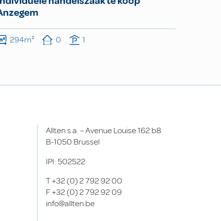
Individuele handelszaak te koop
Anzegem
294m²
0
1
Allten s.a. – Avenue Louise 162 b8
B-1050 Brussel
IPI: 502522
T
+32 (0) 2 792 92 00
F
+32 (0) 2 792 92 09
info@allten.be