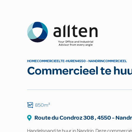
Allten
HOME
COMMERCIEEL
TE-HUREN
4550 - NANDRIN
COMMERCIEEL
Commercieel te hu
850m²
Route du Condroz
308
,
4550
-
Nandr
Handelspand te huur in Nandrin. Deze commercië