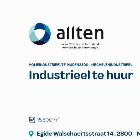
Allten
HOME
INDUSTRIEEL
TE-HUREN
2800 - MECHELEN
INDUSTRIEEL
Industrieel te huur
15.500m²
Egide Walschaertsstraat
14
,
2800
-
M