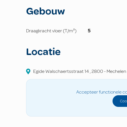
Gebouw
Draagkracht vloer (T/m²)
5
Locatie
Egide Walschaertsstraat
14
,
2800
-
Mechelen
Accepteer functionele co
Coo