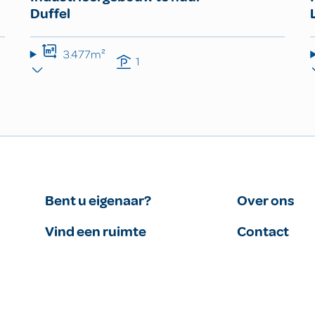
Duffel
3.477m²
1
Bent u eigenaar?
Over ons
Vind een ruimte
Contact