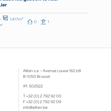
Lier
1.417m²
0
1
Allten s.a. – Avenue Louise 162 b8
B-1050 Brussel
IPI: 502522
T
+32 (0) 2 792 92 00
F
+32 (0) 2 792 92 09
info@allten.be