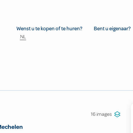
Wenst u te kopen of te huren?
Bent u eigenaar?
NL
16 images
echelen