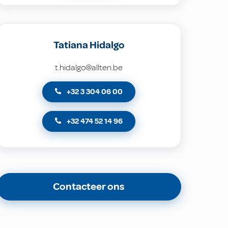
Tatiana Hidalgo
t.hidalgo@allten.be
+32 3 304 06 00
+32 474 52 14 96
Contacteer ons