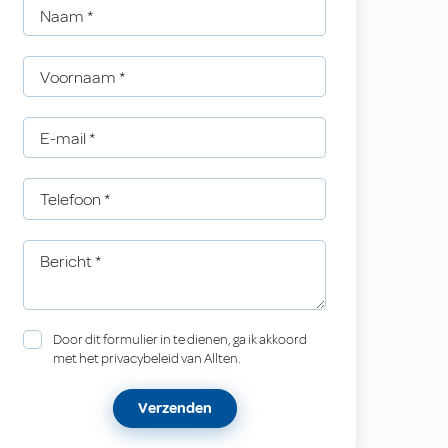
Naam
*
Voornaam
*
E-mail
*
Telefoon
*
Bericht
*
Door dit formulier in te dienen, ga ik akkoord
met het privacybeleid van Allten.
Verzenden